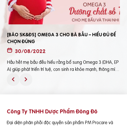
[BÁO SK&ĐS] OMEGA 3 CHO BÀ BẦU – HIỂU ĐỦ ĐỂ
CHỌN ĐÚNG
30/08/2022
Hầu hết mẹ bầu đều hiểu rằng bổ sung Omega 3 (DHA, EP
t
A) giúp phát triển trí tuệ, con sinh ra khỏe mạnh, thông mìn
ô
h. Tuy nhiên, bổ sung Omega 3 bằng cách nào? Chọn loại n
ào để an toàn và đạt hiệu quả tốt thì không phải mẹ bầu nà
o cũng hiểu rõBài viết trên báo Sức Khỏe và Đời Sống mới đ
ây phân tích những điểm quan trọng nhất, theo cách dễ nhậ
n biết nhất giúp mẹ dễ dàng áp dụng và chọn lựa được Om
Công Ty TNHH Dược Phẩm Đông Đô
e
ega 3 (DHA,EPA) tốt - phù hợp với mình.Theo đó, mẹ bầu cầ
n lưu ý những điểm quan trọng sau: Thực phẩm có cung cấ
Đại diện phân phối độc quyền sản phẩm PM Procare và
p Omega 3 (DHA, EPA) là cá nước lạnh như cá hồi, cá ngừ,