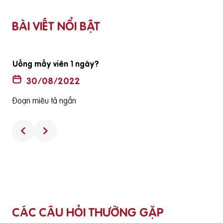
BÀI VIẾT NỔI BẬT
 lớn tuổi đã
Thuốc không có hộp và hướng dẫn sử dụng c
hàng thật
30/08/2022
Đoạn miêu tả ngắn
CÁC CÂU HỎI THƯỜNG GẶP