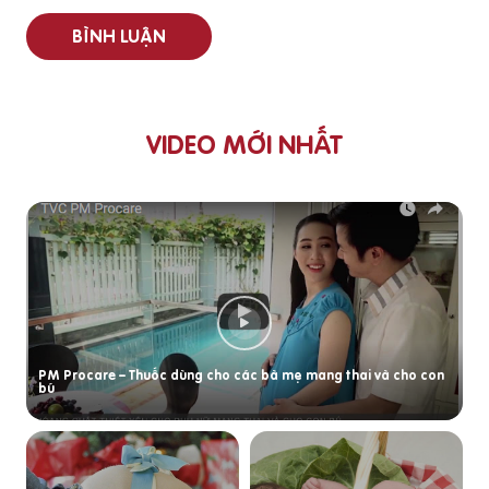
BÌNH LUẬN
VIDEO MỚI NHẤT
PM Procare – Thuốc dùng cho các bà mẹ mang thai và cho con
bú