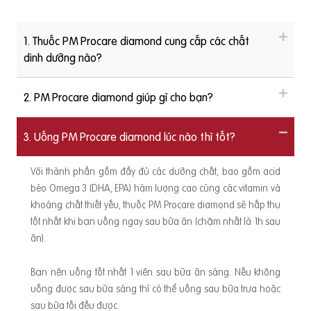
1. Thuốc PM Procare diamond cung cấp các chất
dinh dưỡng nào?
2. PM Procare diamond giúp gì cho bạn?
3. Uống PM Procare diamond lúc nào thì tốt?
Với thành phần gồm đầy đủ các dưỡng chất, bao gồm acid
béo Omega 3 (DHA, EPA) hàm lượng cao cùng các vitamin và
khoáng chất thiết yếu, thuốc PM Procare diamond sẽ hấp thu
tốt nhất khi bạn uống ngay sau bữa ăn (chậm nhất là 1h sau
ăn).
Bạn nên uống tốt nhất 1 viên sau bữa ăn sáng. Nếu không
uống được sau bữa sáng thì có thể uống sau bữa trưa hoặc
sau bữa tối đều được.