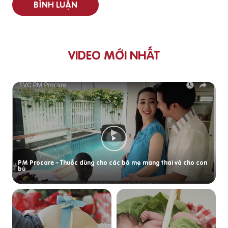
BÌNH LUẬN
VIDEO MỚI NHẤT
PM Procare – Thuốc dùng cho các bà mẹ mang thai và cho con
bú