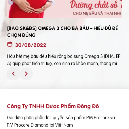
[BÁO SK&ĐS] OMEGA 3 CHO BÀ BẦU – HIỂU ĐỦ ĐỂ
CHỌN ĐÚNG
30/08/2022
Hầu hết mẹ bầu đều hiểu rằng bổ sung Omega 3 (DHA, EP
t
A) giúp phát triển trí tuệ, con sinh ra khỏe mạnh, thông mìn
ô
h. Tuy nhiên, bổ sung Omega 3 bằng cách nào? Chọn loại n
ào để an toàn và đạt hiệu quả tốt thì không phải mẹ bầu nà
o cũng hiểu rõBài viết trên báo Sức Khỏe và Đời Sống mới đ
ây phân tích những điểm quan trọng nhất, theo cách dễ nhậ
n biết nhất giúp mẹ dễ dàng áp dụng và chọn lựa được Om
Công Ty TNHH Dược Phẩm Đông Đô
e
ega 3 (DHA,EPA) tốt - phù hợp với mình.Theo đó, mẹ bầu cầ
n lưu ý những điểm quan trọng sau: Thực phẩm có cung cấ
Đại diện phân phối độc quyền sản phẩm PM Procare và
p Omega 3 (DHA, EPA) là cá nước lạnh như cá hồi, cá ngừ,
PM Procare Diamond tại Việt Nam
cá mòi, cá cơm, cá trích… Tuy nhiên, vì nhiều nguyên nhân k