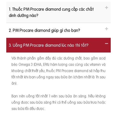
1. Thuốc PM Procare diamond cung cấp các chất
dinh dưỡng nào?
2. PM Procare diamond giúp gì cho bạn?
3. Uống PM Procare diamond lúc nào thì tốt?
Với thành phần gồm đầy đủ các dưỡng chất, bao gồm acid
béo Omega 3 (DHA, EPA) hàm lượng cao cùng các vitamin và
khoáng chất thiết yếu, thuốc PM Procare diamond sẽ hấp thu
tốt nhất khi bạn uống ngay sau bữa ăn (chậm nhất là 1h sau
ăn).
Bạn nên uống tốt nhất 1 viên sau bữa ăn sáng. Nếu không
uống được sau bữa sáng thì có thể uống sau bữa trưa hoặc
sau bữa tối đều được.