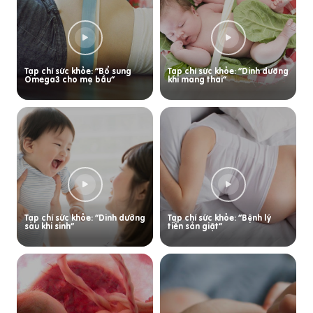
Tạp chí sức khỏe: “Bổ sung
Tạp chí sức khỏe: “Dinh dưỡng
Omega3 cho mẹ bầu”
khi mang thai”
Tạp chí sức khỏe: “Dinh dưỡng
Tạp chí sức khỏe: “Bệnh lý
sau khi sinh”
tiền sản giật”