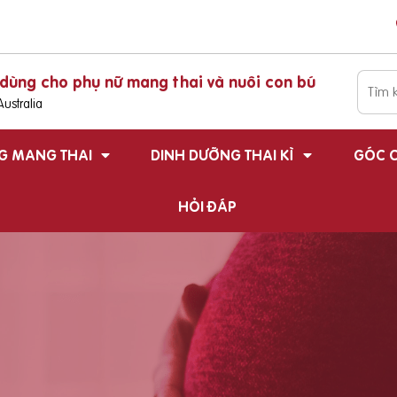
dùng cho phụ nữ mang thai và nuôi con bú
ustralia
G MANG THAI
DINH DƯỠNG THAI KÌ
GÓC C
HỎI ĐÁP