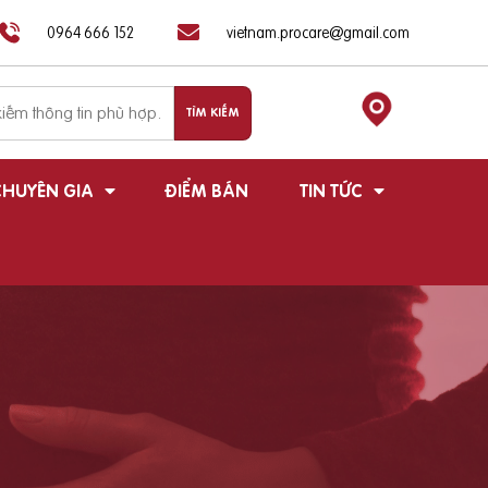
0964 666 152
vietnam.procare@gmail.com
HUYÊN GIA
ĐIỂM BÁN
TIN TỨC