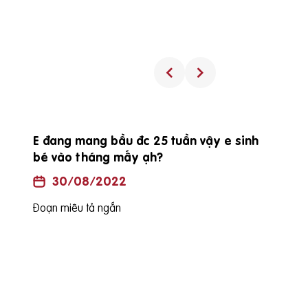
inh
Procare diamond có uống được trong
suốt thai kỳ không?
30/08/2022
Đoạn miêu tả ngắn