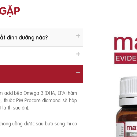
 GẶP
hất dinh dưỡng nào?
ồm acid béo Omega 3 (DHA, EPA) hàm
ếu, thuốc PM Procare diamond sẽ hấp
 là 1h sau ăn).
 không uống được sau bữa sáng thì có