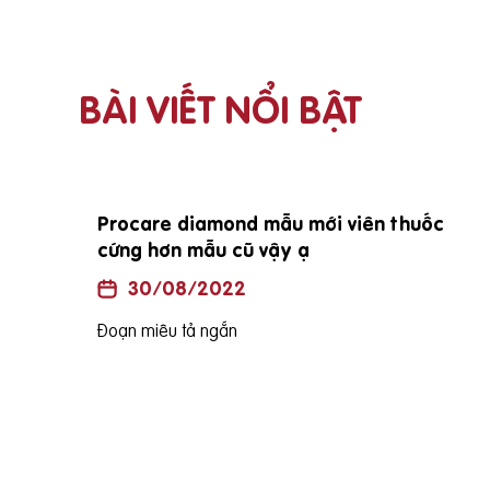
BÀI VIẾT NỔI BẬT
ồng khi vợ
E đang mang bầu đc 25 tuần vậy e s
 2i
bé vào tháng mấy ạh?
30/08/2022
Đoạn miêu tả ngắn