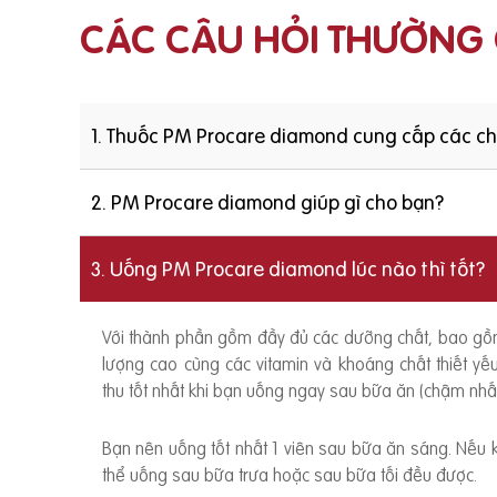
CÁC CÂU HỎI THƯỜNG
1. Thuốc PM Procare diamond cung cấp các c
2. PM Procare diamond giúp gì cho bạn?
3. Uống PM Procare diamond lúc nào thì tốt?
Với thành phần gồm đầy đủ các dưỡng chất, bao g
lượng cao cùng các vitamin và khoáng chất thiết y
thu tốt nhất khi bạn uống ngay sau bữa ăn (chậm nhất
Bạn nên uống tốt nhất 1 viên sau bữa ăn sáng. Nếu
thể uống sau bữa trưa hoặc sau bữa tối đều được.