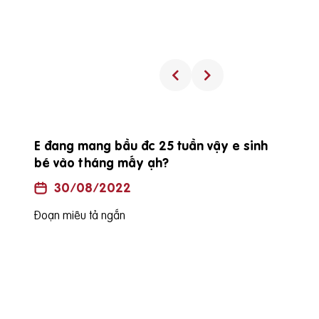
Procare diamond có uống được trong
suốt thai kỳ không?
30/08/2022
Đoạn miêu tả ngắn