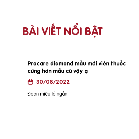
BÀI VIẾT NỔI BẬT
i vợ
E đang mang bầu đc 25 tuần vậy e sinh
bé vào tháng mấy ạh?
30/08/2022
Đoạn miêu tả ngắn