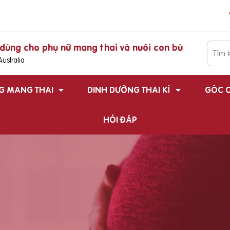
dùng cho phụ nữ mang thai và nuôi con bú
ustralia
G MANG THAI
DINH DƯỠNG THAI KÌ
GÓC C
HỎI ĐÁP