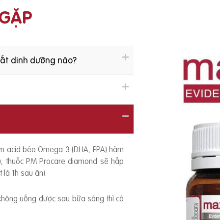
 GẶP
hất dinh dưỡng nào?
ồm acid béo Omega 3 (DHA, EPA) hàm
ếu, thuốc PM Procare diamond sẽ hấp
 là 1h sau ăn).
 không uống được sau bữa sáng thì có