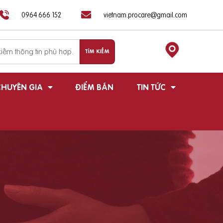
0964 666 152
vietnam.procare@gmail.com
HUYÊN GIA
ĐIỂM BÁN
TIN TỨC