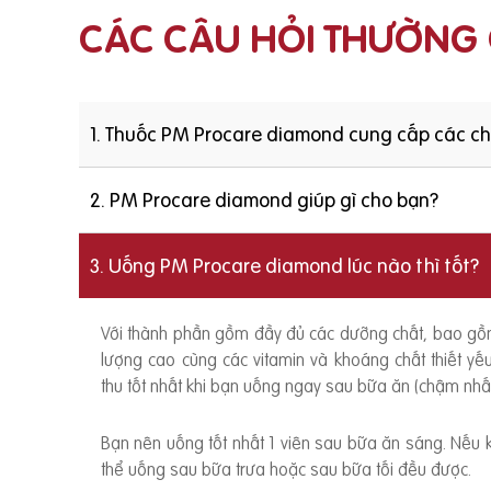
CÁC CÂU HỎI THƯỜNG
1. Thuốc PM Procare diamond cung cấp các c
2. PM Procare diamond giúp gì cho bạn?
3. Uống PM Procare diamond lúc nào thì tốt?
Với thành phần gồm đầy đủ các dưỡng chất, bao g
lượng cao cùng các vitamin và khoáng chất thiết y
thu tốt nhất khi bạn uống ngay sau bữa ăn (chậm nhất
Bạn nên uống tốt nhất 1 viên sau bữa ăn sáng. Nếu
thể uống sau bữa trưa hoặc sau bữa tối đều được.