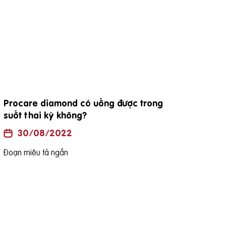
đặc điểm viên thuốc procare diamond
Uốn
là h
30/08/2022
Đoạn miêu tả ngắn
Đoạn