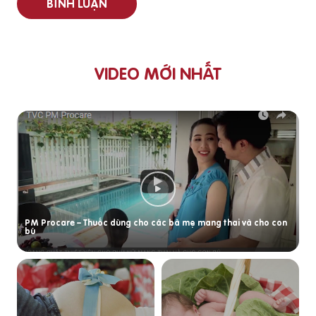
BÌNH LUẬN
VIDEO MỚI NHẤT
PM Procare – Thuốc dùng cho các bà mẹ mang thai và cho con
bú