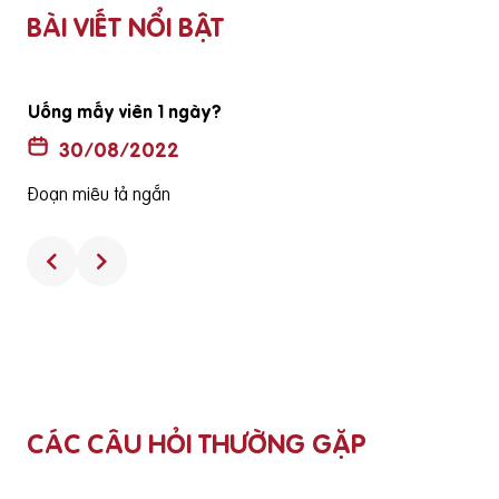
BÀI VIẾT NỔI BẬT
ã
Thuốc không có hộp và hướng dẫn sử dụng có phải là
hàng thật
30/08/2022
Đoạn miêu tả ngắn
CÁC CÂU HỎI THƯỜNG GẶP