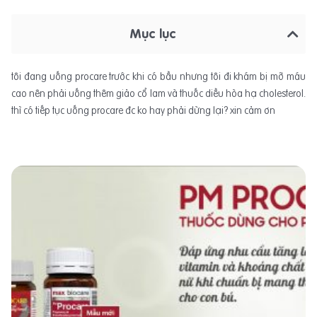
Mục lục
tôi đang uống procare trước khi có bầu nhưng tôi đi khám bị mỡ máu
cao nên phải uống thêm giảo cổ lam và thuốc diều hòa hạ cholesterol.
thì có tiếp tục uống procare đc ko hay phải dừng lại? xin cảm ơn