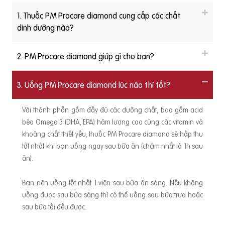
1. Thuốc PM Procare diamond cung cấp các chất
dinh dưỡng nào?
2. PM Procare diamond giúp gì cho bạn?
3. Uống PM Procare diamond lúc nào thì tốt?
Với thành phần gồm đầy đủ các dưỡng chất, bao gồm acid
béo Omega 3 (DHA, EPA) hàm lượng cao cùng các vitamin và
khoáng chất thiết yếu, thuốc PM Procare diamond sẽ hấp thu
tốt nhất khi bạn uống ngay sau bữa ăn (chậm nhất là 1h sau
ăn).
Bạn nên uống tốt nhất 1 viên sau bữa ăn sáng. Nếu không
uống được sau bữa sáng thì có thể uống sau bữa trưa hoặc
sau bữa tối đều được.