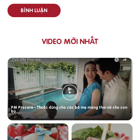
BÌNH LUẬN
VIDEO MỚI NHẤT
PM Procare – Thuốc dùng cho các bà mẹ mang thai và cho con
bú