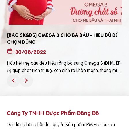
[BÁO SK&ĐS] OMEGA 3 CHO BÀ BẦU – HIỂU ĐỦ ĐỂ
CHỌN ĐÚNG
30/08/2022
Hầu hết mẹ bầu đều hiểu rằng bổ sung Omega 3 (DHA, EP
t
A) giúp phát triển trí tuệ, con sinh ra khỏe mạnh, thông mìn
ô
h. Tuy nhiên, bổ sung Omega 3 bằng cách nào? Chọn loại n
ào để an toàn và đạt hiệu quả tốt thì không phải mẹ bầu nà
o cũng hiểu rõBài viết trên báo Sức Khỏe và Đời Sống mới đ
ây phân tích những điểm quan trọng nhất, theo cách dễ nhậ
n biết nhất giúp mẹ dễ dàng áp dụng và chọn lựa được Om
Công Ty TNHH Dược Phẩm Đông Đô
e
ega 3 (DHA,EPA) tốt - phù hợp với mình.Theo đó, mẹ bầu cầ
n lưu ý những điểm quan trọng sau: Thực phẩm có cung cấ
Đại diện phân phối độc quyền sản phẩm PM Procare và
p Omega 3 (DHA, EPA) là cá nước lạnh như cá hồi, cá ngừ,