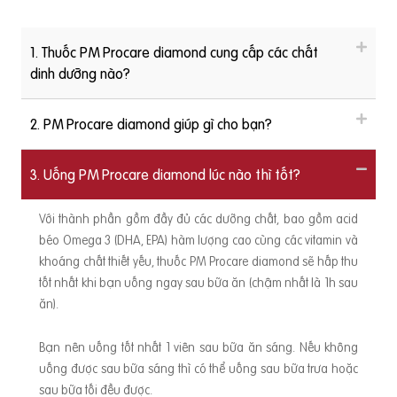
1. Thuốc PM Procare diamond cung cấp các chất
dinh dưỡng nào?
2. PM Procare diamond giúp gì cho bạn?
3. Uống PM Procare diamond lúc nào thì tốt?
Với thành phần gồm đầy đủ các dưỡng chất, bao gồm acid
béo Omega 3 (DHA, EPA) hàm lượng cao cùng các vitamin và
khoáng chất thiết yếu, thuốc PM Procare diamond sẽ hấp thu
tốt nhất khi bạn uống ngay sau bữa ăn (chậm nhất là 1h sau
ăn).
Bạn nên uống tốt nhất 1 viên sau bữa ăn sáng. Nếu không
uống được sau bữa sáng thì có thể uống sau bữa trưa hoặc
sau bữa tối đều được.