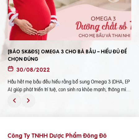
[BÁO SK&ĐS] OMEGA 3 CHO BÀ BẦU – HIỂU ĐỦ ĐỂ
CHỌN ĐÚNG
30/08/2022
Hầu hết mẹ bầu đều hiểu rằng bổ sung Omega 3 (DHA, EP
t
A) giúp phát triển trí tuệ, con sinh ra khỏe mạnh, thông mìn
ô
h. Tuy nhiên, bổ sung Omega 3 bằng cách nào? Chọn loại n
ào để an toàn và đạt hiệu quả tốt thì không phải mẹ bầu nà
o cũng hiểu rõBài viết trên báo Sức Khỏe và Đời Sống mới đ
ây phân tích những điểm quan trọng nhất, theo cách dễ nhậ
n biết nhất giúp mẹ dễ dàng áp dụng và chọn lựa được Om
Công Ty TNHH Dược Phẩm Đông Đô
e
ega 3 (DHA,EPA) tốt - phù hợp với mình.Theo đó, mẹ bầu cầ