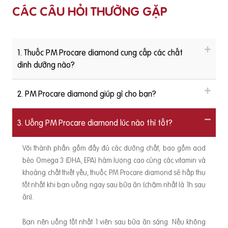
CÁC CÂU HỎI THƯỜNG GẶP
1. Thuốc PM Procare diamond cung cấp các chất
dinh dưỡng nào?
2. PM Procare diamond giúp gì cho bạn?
3. Uống PM Procare diamond lúc nào thì tốt?
Với thành phần gồm đầy đủ các dưỡng chất, bao gồm acid
béo Omega 3 (DHA, EPA) hàm lượng cao cùng các vitamin và
khoáng chất thiết yếu, thuốc PM Procare diamond sẽ hấp thu
tốt nhất khi bạn uống ngay sau bữa ăn (chậm nhất là 1h sau
ăn).
Bạn nên uống tốt nhất 1 viên sau bữa ăn sáng. Nếu không