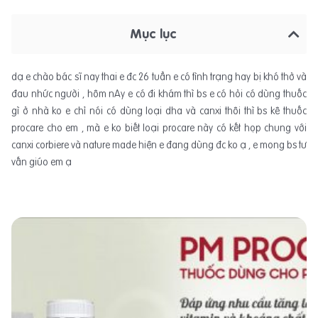
Mục lục
dạ e chào bác sĩ nay thai e đc 26 tuần e có tình trạng hay bị khó thở và
đau nhức người , hôm nAy e có đi khám thì bs e có hỏi có dùng thuốc
gì ở nhà ko e chỉ nói có dùng loại dha và canxi thôi thì bs kê thuốc
procare cho em , mà e ko biết loại procare này có kết họp chung với
canxi corbiere và nature made hiện e đang dùng đc ko ạ , e mong bs tư
vấn giúo em ạ