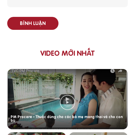
BÌNH LUẬN
VIDEO MỚI NHẤT
PM Procare – Thuốc dùng cho các bà mẹ mang thai và cho con
bú