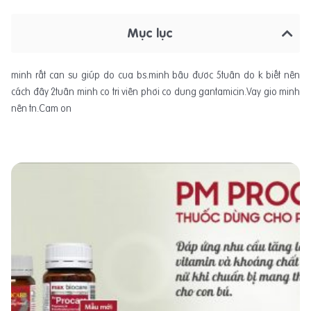
Mục lục
minh rất can su giúp do cua bs.minh bâu đươc 5tuân do k biết nên
cách đây 2tuân minh co tri viên phơi co dung gantamicin.Vay gio minh
nên tn.Cam on