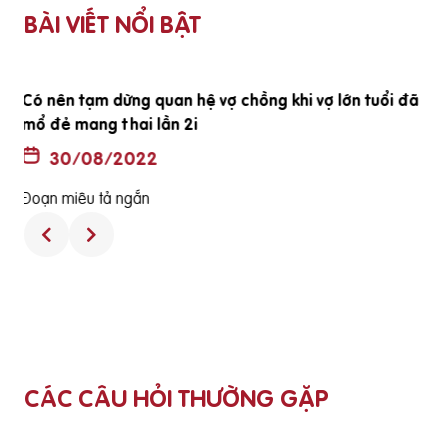
BÀI VIẾT NỔI BẬT
ã
Thuốc không có hộp và hướng dẫn sử dụng có phải là
hàng thật
30/08/2022
Đoạn miêu tả ngắn
CÁC CÂU HỎI THƯỜNG GẶP