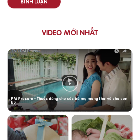
BÌNH LUẬN
VIDEO MỚI NHẤT
PM Procare – Thuốc dùng cho các bà mẹ mang thai và cho con
bú