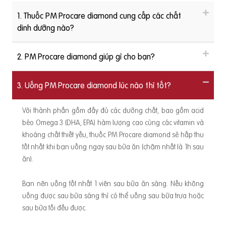
1. Thuốc PM Procare diamond cung cấp các chất
dinh dưỡng nào?
2. PM Procare diamond giúp gì cho bạn?
3. Uống PM Procare diamond lúc nào thì tốt?
Với thành phần gồm đầy đủ các dưỡng chất, bao gồm acid
béo Omega 3 (DHA, EPA) hàm lượng cao cùng các vitamin và
khoáng chất thiết yếu, thuốc PM Procare diamond sẽ hấp thu
tốt nhất khi bạn uống ngay sau bữa ăn (chậm nhất là 1h sau
ăn).
Bạn nên uống tốt nhất 1 viên sau bữa ăn sáng. Nếu không
uống được sau bữa sáng thì có thể uống sau bữa trưa hoặc
sau bữa tối đều được.