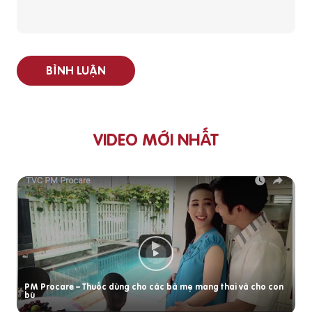
BÌNH LUẬN
VIDEO MỚI NHẤT
PM Procare – Thuốc dùng cho các bà mẹ mang thai và cho con
bú