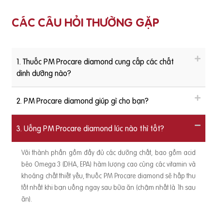
CÁC CÂU HỎI THƯỜNG GẶP
1. Thuốc PM Procare diamond cung cấp các chất
dinh dưỡng nào?
2. PM Procare diamond giúp gì cho bạn?
3. Uống PM Procare diamond lúc nào thì tốt?
Với thành phần gồm đầy đủ các dưỡng chất, bao gồm acid
béo Omega 3 (DHA, EPA) hàm lượng cao cùng các vitamin và
khoáng chất thiết yếu, thuốc PM Procare diamond sẽ hấp thu
tốt nhất khi bạn uống ngay sau bữa ăn (chậm nhất là 1h sau
ăn).