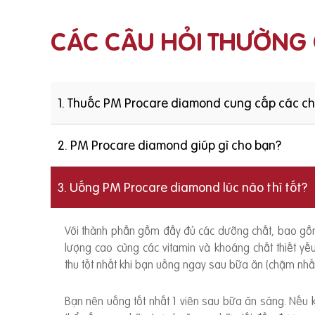
CÁC CÂU HỎI THƯỜNG
1. Thuốc PM Procare diamond cung cấp các c
2. PM Procare diamond giúp gì cho bạn?
3. Uống PM Procare diamond lúc nào thì tốt?
Với thành phần gồm đầy đủ các dưỡng chất, bao g
lượng cao cùng các vitamin và khoáng chất thiết y
thu tốt nhất khi bạn uống ngay sau bữa ăn (chậm nhất
Bạn nên uống tốt nhất 1 viên sau bữa ăn sáng. Nếu