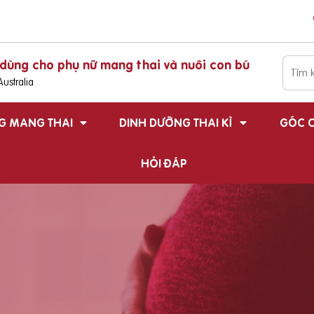
dùng cho phụ nữ mang thai và nuôi con bú
ustralia
G MANG THAI
DINH DƯỠNG THAI KÌ
GÓC C
HỎI ĐÁP