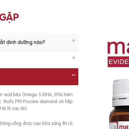
 GẶP
hất dinh dưỡng nào?
ồm acid béo Omega 3 (DHA, EPA) hàm
ếu, thuốc PM Procare diamond sẽ hấp
 là 1h sau ăn).
 không uống được sau bữa sáng thì có