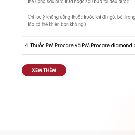
thể uống sau bữa trưa hoặc sau bữa tối đều được.
Chỉ lưu ý không uống thuốc trước khi đi ngủ, bởi tro
táo có thể khiến bạn khó ngủ.
4. Thuốc PM Procare và PM Procare diamond 
XEM THÊM