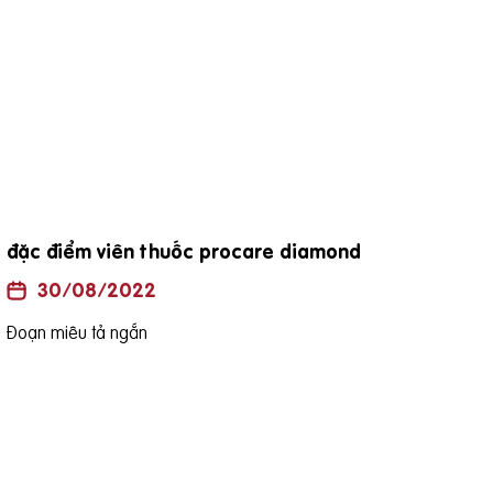
đặc điểm viên thuốc procare diamond
Uốn
là h
30/08/2022
Đoạn miêu tả ngắn
Đoạn