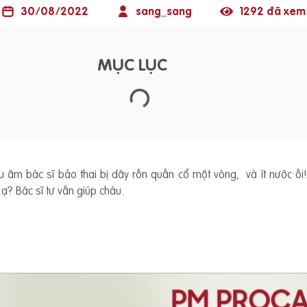
30/08/2022
sang_sang
1292 đã xem
MỤC LỤC
êu âm bác sĩ bảo thai bị dây rốn quấn cổ một vòng, và ít nước ố
ạ? Bác sĩ tư vấn giúp cháu.