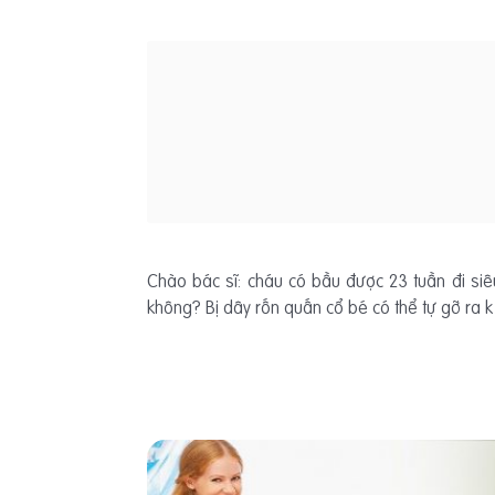
Chào bác sĩ: cháu có bầu được 23 tuần đi si
không? Bị dây rốn quấn cổ bé có thể tự gỡ ra k 