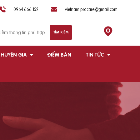
0964 666 152
vietnam.procare@gmail.com
HUYÊN GIA
ĐIỂM BÁN
TIN TỨC