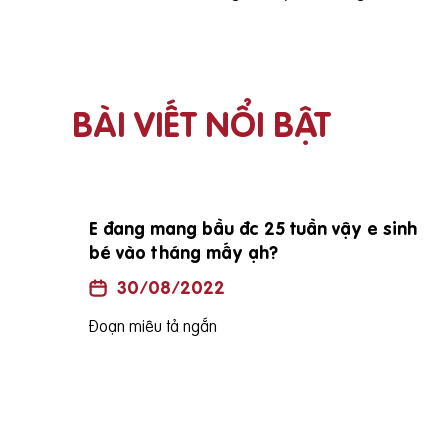
BÀI VIẾT NỔI BẬT
i vợ
E đang mang bầu đc 25 tuần vậy e sinh
bé vào tháng mấy ạh?
30/08/2022
Đoạn miêu tả ngắn