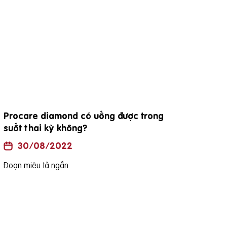
Procare diamond có uống được trong
đặc
suốt thai kỳ không?
30/08/2022
Đoạn
Đoạn miêu tả ngắn