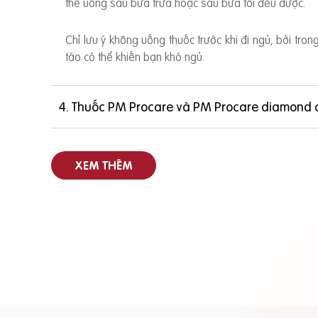
thể uống sau bữa trưa hoặc sau bữa tối đều được.
Chỉ lưu ý không uống thuốc trước khi đi ngủ, bởi tro
táo có thể khiến bạn khó ngủ.
4. Thuốc PM Procare và PM Procare diamond 
XEM THÊM