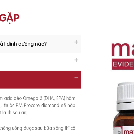
 GẶP
hất dinh dưỡng nào?
ồm acid béo Omega 3 (DHA, EPA) hàm
ếu, thuốc PM Procare diamond sẽ hấp
 là 1h sau ăn).
 không uống được sau bữa sáng thì có