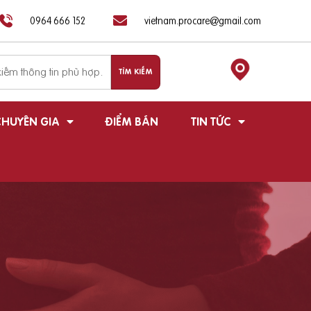
0964 666 152
vietnam.procare@gmail.com
HUYÊN GIA
ĐIỂM BÁN
TIN TỨC