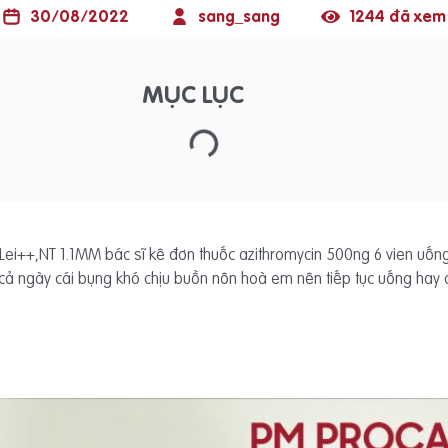
30/08/2022
sang_sang
1244 đã xem
MỤC LỤC
T, Lei++,NT 1.1MM bác sĩ kê đơn thuốc azithromycin 500ng 6 vien u
 cả ngày cái bụng khó chịu buồn nôn hoà em nên tiếp tục uống hay 