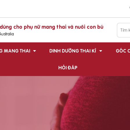
dùng cho phụ nữ mang thai và nuôi con bú
ustralia
G MANG THAI
DINH DƯỠNG THAI KÌ
GÓC C
HỎI ĐÁP