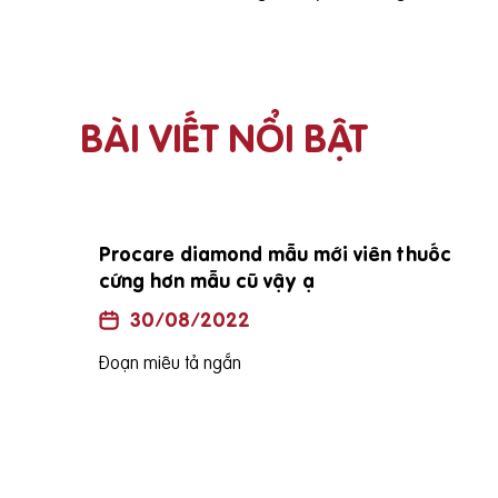
BÀI VIẾT NỔI BẬT
Có nên tạm dừng quan hệ vợ chồng khi vợ
lớn tuổi đã mổ đẻ mang thai lần 2i
30/08/2022
Đoạn miêu tả ngắn