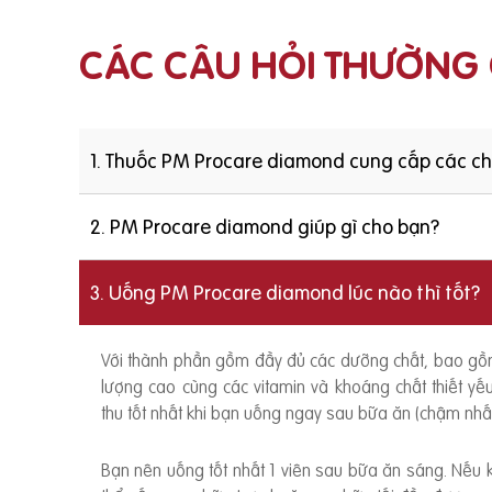
CÁC CÂU HỎI THƯỜNG
1. Thuốc PM Procare diamond cung cấp các c
2. PM Procare diamond giúp gì cho bạn?
3. Uống PM Procare diamond lúc nào thì tốt?
Với thành phần gồm đầy đủ các dưỡng chất, bao g
lượng cao cùng các vitamin và khoáng chất thiết y
thu tốt nhất khi bạn uống ngay sau bữa ăn (chậm nhất
Bạn nên uống tốt nhất 1 viên sau bữa ăn sáng. Nếu