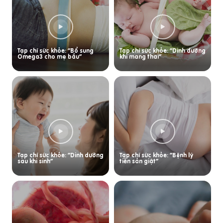
Tạp chí sức khỏe: “Bổ sung
Tạp chí sức khỏe: “Dinh dưỡng
Omega3 cho mẹ bầu”
khi mang thai”
Tạp chí sức khỏe: “Dinh dưỡng
Tạp chí sức khỏe: “Bệnh lý
sau khi sinh”
tiền sản giật”