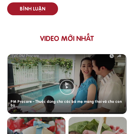
BÌNH LUẬN
VIDEO MỚI NHẤT
PM Procare – Thuốc dùng cho các bà mẹ mang thai và cho con
bú