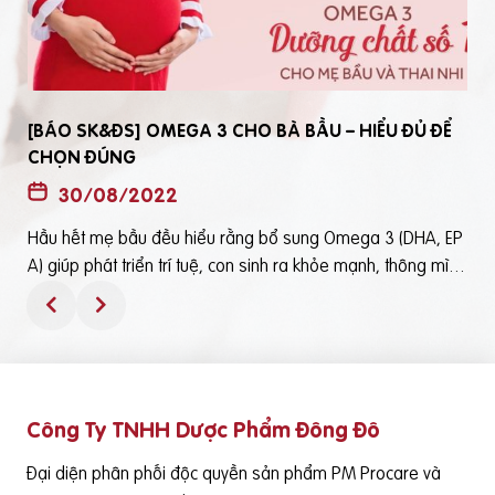
[BÁO SK&ĐS] OMEGA 3 CHO BÀ BẦU – HIỂU ĐỦ ĐỂ
CHỌN ĐÚNG
30/08/2022
Hầu hết mẹ bầu đều hiểu rằng bổ sung Omega 3 (DHA, EP
t
A) giúp phát triển trí tuệ, con sinh ra khỏe mạnh, thông mìn
ô
h. Tuy nhiên, bổ sung Omega 3 bằng cách nào? Chọn loại n
ào để an toàn và đạt hiệu quả tốt thì không phải mẹ bầu nà
o cũng hiểu rõBài viết trên báo Sức Khỏe và Đời Sống mới đ
ây phân tích những điểm quan trọng nhất, theo cách dễ nhậ
n biết nhất giúp mẹ dễ dàng áp dụng và chọn lựa được Om
Công Ty TNHH Dược Phẩm Đông Đô
e
ega 3 (DHA,EPA) tốt - phù hợp với mình.Theo đó, mẹ bầu cầ
n lưu ý những điểm quan trọng sau: Thực phẩm có cung cấ
Đại diện phân phối độc quyền sản phẩm PM Procare và
p Omega 3 (DHA, EPA) là cá nước lạnh như cá hồi, cá ngừ,