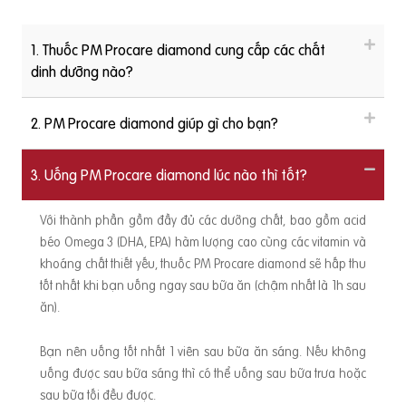
1. Thuốc PM Procare diamond cung cấp các chất
dinh dưỡng nào?
2. PM Procare diamond giúp gì cho bạn?
3. Uống PM Procare diamond lúc nào thì tốt?
Với thành phần gồm đầy đủ các dưỡng chất, bao gồm acid
béo Omega 3 (DHA, EPA) hàm lượng cao cùng các vitamin và
khoáng chất thiết yếu, thuốc PM Procare diamond sẽ hấp thu
tốt nhất khi bạn uống ngay sau bữa ăn (chậm nhất là 1h sau
ăn).
Bạn nên uống tốt nhất 1 viên sau bữa ăn sáng. Nếu không
uống được sau bữa sáng thì có thể uống sau bữa trưa hoặc
sau bữa tối đều được.