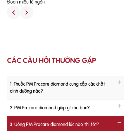
Đoạn miêu tả ngắn
CÁC CÂU HỎI THƯỜNG GẶP
1. Thuốc PM Procare diamond cung cấp các chất
dinh dưỡng nào?
2. PM Procare diamond giúp gì cho bạn?
3. Uống PM Procare diamond lúc nào thì tốt?