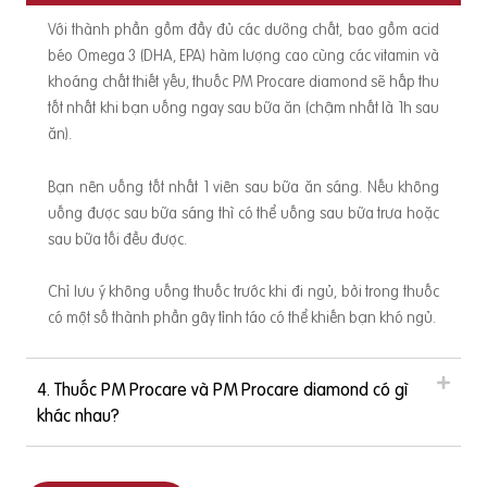
Với thành phần gồm đầy đủ các dưỡng chất, bao gồm acid
béo Omega 3 (DHA, EPA) hàm lượng cao cùng các vitamin và
khoáng chất thiết yếu, thuốc PM Procare diamond sẽ hấp thu
tốt nhất khi bạn uống ngay sau bữa ăn (chậm nhất là 1h sau
ăn).
Bạn nên uống tốt nhất 1 viên sau bữa ăn sáng. Nếu không
uống được sau bữa sáng thì có thể uống sau bữa trưa hoặc
sau bữa tối đều được.
Chỉ lưu ý không uống thuốc trước khi đi ngủ, bởi trong thuốc
có một số thành phần gây tỉnh táo có thể khiến bạn khó ngủ.
4. Thuốc PM Procare và PM Procare diamond có gì
khác nhau?