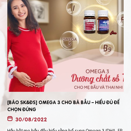
[BÁO SK&ĐS] OMEGA 3 CHO BÀ BẦU – HIỂU ĐỦ ĐỂ
CHỌN ĐÚNG
30/08/2022
Hầu hết mẹ bầu đều hiểu rằng bổ sung Omega 3 (DHA, EP