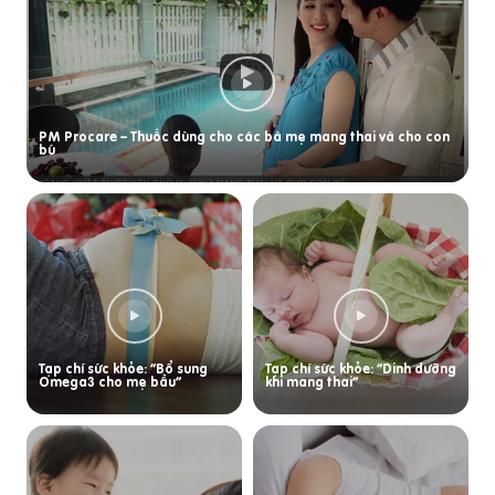
PM Procare – Thuốc dùng cho các bà mẹ mang thai và cho con
bú
Tạp chí sức khỏe: “Bổ sung
Tạp chí sức khỏe: “Dinh dưỡng
Omega3 cho mẹ bầu”
khi mang thai”