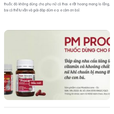
thuốc đó không dùng cho phụ nữ có thai. e rất hoang mang lo lắng,
bsi có thể tư vấn và giải đáp dùm e ạ. e cảm ơn bsĩ.