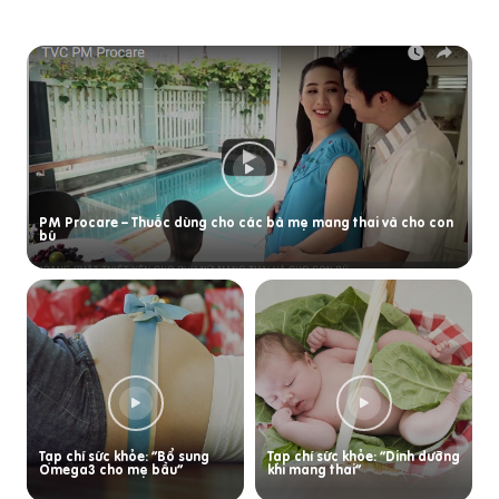
PM Procare – Thuốc dùng cho các bà mẹ mang thai và cho con
bú
Tạp chí sức khỏe: “Bổ sung
Tạp chí sức khỏe: “Dinh dưỡng
Omega3 cho mẹ bầu”
khi mang thai”