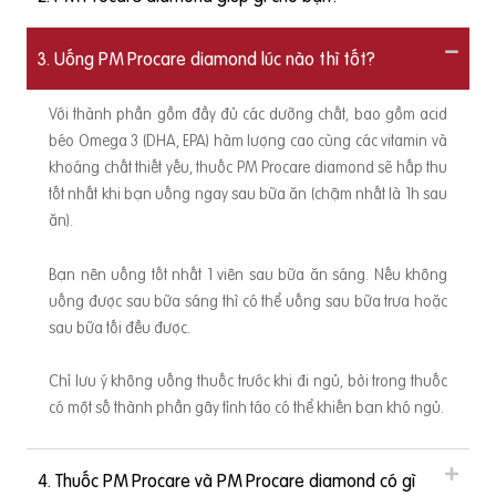
3. Uống PM Procare diamond lúc nào thì tốt?
Với thành phần gồm đầy đủ các dưỡng chất, bao gồm acid
béo Omega 3 (DHA, EPA) hàm lượng cao cùng các vitamin và
khoáng chất thiết yếu, thuốc PM Procare diamond sẽ hấp thu
tốt nhất khi bạn uống ngay sau bữa ăn (chậm nhất là 1h sau
ăn).
Bạn nên uống tốt nhất 1 viên sau bữa ăn sáng. Nếu không
uống được sau bữa sáng thì có thể uống sau bữa trưa hoặc
sau bữa tối đều được.
Chỉ lưu ý không uống thuốc trước khi đi ngủ, bởi trong thuốc
có một số thành phần gây tỉnh táo có thể khiến bạn khó ngủ.
4. Thuốc PM Procare và PM Procare diamond có gì