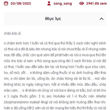
30/08/2022
sang_sang
2941 đã xem
Mục lục
chào bác sĩ.
e chậm kinh hơn 1 tuần và có thử que thử thấy 2 vạch nên nghĩ mình
có thai và e đã đi siêu âm nhưng bác sĩ nói chưa thấy vô ổ nhưng niêm
mạc rất dầy, chắc còn quá sớm để phát hiện và nói e mua que thử lần
nữa cho bác sĩ xem. e thử xong que cũng lên 2 vạch thì bác sĩ nói đã
có thai, 1 tuần sau đến siêu âm lại. và trong hơn 1 tuần qua e bọ cảm,
ho, sổ mũi, sốt… e không dám uống thuốc vì sợ ảnh hưởng đến thai
nhi, e chỉ dám ăn tỏi, uống tỏi, ăn cháo trứng với lá tía tô… mà vẫn
không khỏi, bị ngày nặng hơn, hắt xì nhiều đến mức đâu đầu, chảy
máu cam,… e đi khám và cũng có nói bsi e đang có bầu, bsĩ có kê cho
e 5 ngày thuốc gồm: 3 lọ siro HoAstex và 1 vĩ thuốc nén Allerfar
(clorphaniraminn maleat 4mg) và nói không ảnh hưởng đến thai nhi.
hiện e đã uống hết 2 viên và có lên mạng tìm hiểu thử thì thấy có nói là