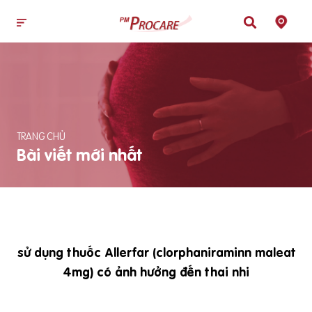
TRANG CHỦ
Bài viết mới nhất
sử dụng thuốc Allerfar (clorphaniraminn maleat
4mg) có ảnh hưởng đến thai nhi