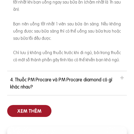
tốt nhất khi bạn uống ngay sau bữa ăn (chậm nhất là 1h sau
ăn).
Bạn nên uống tốt nhất 1 viên sau bữa ăn sáng. Nếu không
uống được sau bữa sáng thì có thể uống sau bữa trưa hoặc
sau bữa tối đều được.
Chỉ lưu ý không uống thuốc trước khi đi ngủ, bởi trong thuốc
có một số thành phần gây tỉnh táo có thể khiến bạn khó ngủ.
4. Thuốc PM Procare và PM Procare diamond có gì
khác nhau?
XEM THÊM