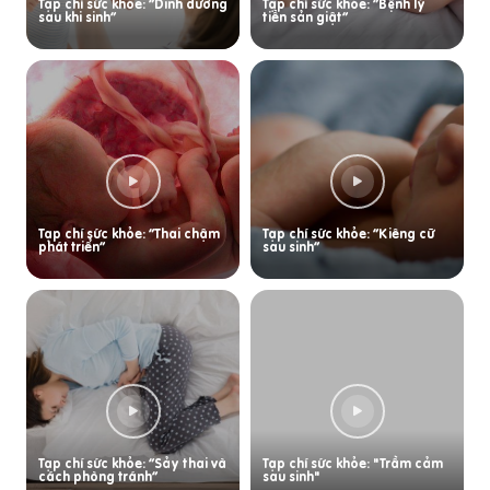
Tạp chí sức khỏe: “Dinh dưỡng
Tạp chí sức khỏe: “Bệnh lý
sau khi sinh”
tiền sản giật”
Tạp chí sức khỏe: “Thai chậm
Tạp chí sức khỏe: “Kiêng cữ
phát triển”
sau sinh”
Tạp chí sức khỏe: “Sảy thai và
Tạp chí sức khỏe: "Trầm cảm
cách phòng tránh”
sau sinh"