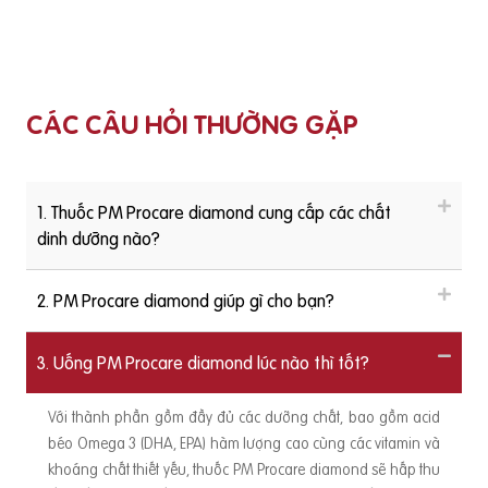
CÁC CÂU HỎI THƯỜNG GẶP
1. Thuốc PM Procare diamond cung cấp các chất
dinh dưỡng nào?
2. PM Procare diamond giúp gì cho bạn?
3. Uống PM Procare diamond lúc nào thì tốt?
Với thành phần gồm đầy đủ các dưỡng chất, bao gồm acid
béo Omega 3 (DHA, EPA) hàm lượng cao cùng các vitamin và
khoáng chất thiết yếu, thuốc PM Procare diamond sẽ hấp thu