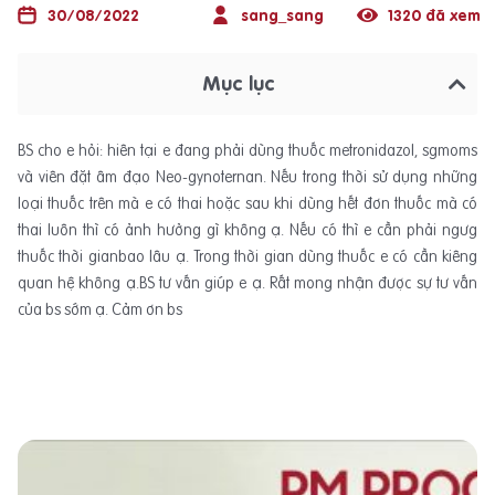
30/08/2022
sang_sang
1320 đã xem
Mục lục
BS cho e hỏi: hiên tại e đang phải dùng thuốc metronidazol, sgmoms
và viên đặt âm đạo Neo-gynoternan. Nếu trong thời sử dụng những
loại thuốc trên mà e có thai hoặc sau khi dùng hết đơn thuốc mà có
thai luôn thì có ảnh hưởng gì không ạ. Nếu có thì e cần phải ngưg
thuốc thời gianbao lâu ạ. Trong thời gian dùng thuốc e có cần kiêng
quan hệ không ạ.BS tư vấn giúp e ạ. Rất mong nhận được sự tư vấn
của bs sớm ạ. Cảm ơn bs