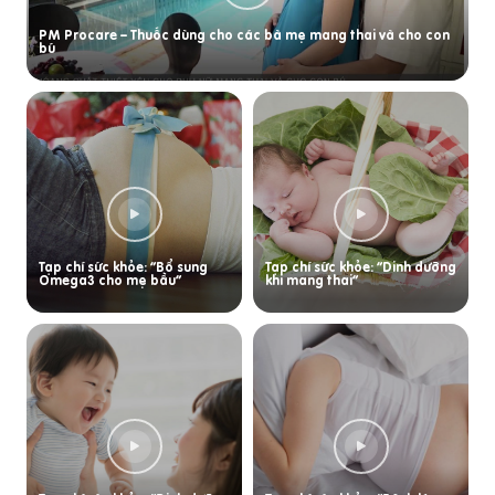
PM Procare – Thuốc dùng cho các bà mẹ mang thai và cho con
bú
Tạp chí sức khỏe: “Bổ sung
Tạp chí sức khỏe: “Dinh dưỡng
Omega3 cho mẹ bầu”
khi mang thai”