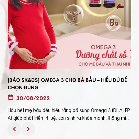
[BÁO SK&ĐS] OMEGA 3 CHO BÀ BẦU – HIỂU ĐỦ ĐỂ
CHỌN ĐÚNG
30/08/2022
Hầu hết mẹ bầu đều hiểu rằng bổ sung Omega 3 (DHA, EP
t
A) giúp phát triển trí tuệ, con sinh ra khỏe mạnh, thông mìn
ô
h. Tuy nhiên, bổ sung Omega 3 bằng cách nào? Chọn loại n
ào để an toàn và đạt hiệu quả tốt thì không phải mẹ bầu nà