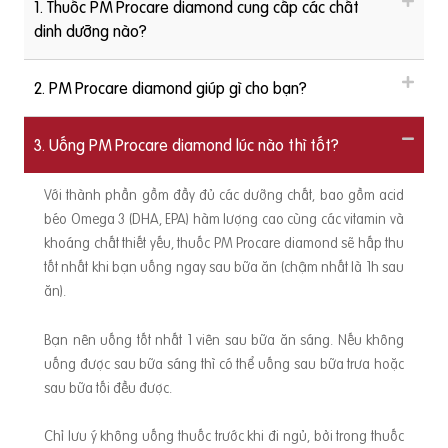
1. Thuốc PM Procare diamond cung cấp các chất
dinh dưỡng nào?
2. PM Procare diamond giúp gì cho bạn?
3. Uống PM Procare diamond lúc nào thì tốt?
Với thành phần gồm đầy đủ các dưỡng chất, bao gồm acid
béo Omega 3 (DHA, EPA) hàm lượng cao cùng các vitamin và
khoáng chất thiết yếu, thuốc PM Procare diamond sẽ hấp thu
tốt nhất khi bạn uống ngay sau bữa ăn (chậm nhất là 1h sau
ăn).
Bạn nên uống tốt nhất 1 viên sau bữa ăn sáng. Nếu không
uống được sau bữa sáng thì có thể uống sau bữa trưa hoặc
sau bữa tối đều được.
Chỉ lưu ý không uống thuốc trước khi đi ngủ, bởi trong thuốc