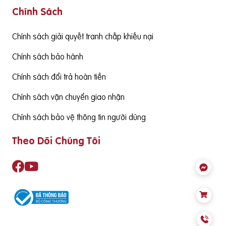
Chính Sách
g cấp hàm lượng DHA cần đạt từ 130mgDHA/ngày trở lên đ
ể đảm bảo cùng thức ăn hàng ngày cung cấp đủ nhu cầu S
ản phẩm cần có nguồn gốc xuất xứ rõ ràng,
Chính sách giải quyết tranh chấp khiếu nại
Chính sách bảo hành
Chính sách đổi trả hoàn tiền
Chính sách vận chuyển giao nhận
Chính sách bảo vệ thông tin người dùng
Theo Dõi Chúng Tôi