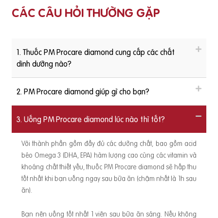
CÁC CÂU HỎI THƯỜNG GẶP
1. Thuốc PM Procare diamond cung cấp các chất
dinh dưỡng nào?
2. PM Procare diamond giúp gì cho bạn?
3. Uống PM Procare diamond lúc nào thì tốt?
Với thành phần gồm đầy đủ các dưỡng chất, bao gồm acid
béo Omega 3 (DHA, EPA) hàm lượng cao cùng các vitamin và
khoáng chất thiết yếu, thuốc PM Procare diamond sẽ hấp thu
tốt nhất khi bạn uống ngay sau bữa ăn (chậm nhất là 1h sau
ăn).
Bạn nên uống tốt nhất 1 viên sau bữa ăn sáng. Nếu không