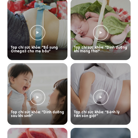
Tạp chí sức khỏe: “Bổ sung
Tạp chí sức khỏe: “Dinh dưỡng
Omega3 cho mẹ bầu”
khi mang thai”
Tạp chí sức khỏe: “Dinh dưỡng
Tạp chí sức khỏe: “Bệnh lý
sau khi sinh”
tiền sản giật”