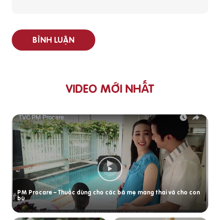
BÌNH LUẬN
VIDEO MỚI NHẤT
PM Procare – Thuốc dùng cho các bà mẹ mang thai và cho con
bú