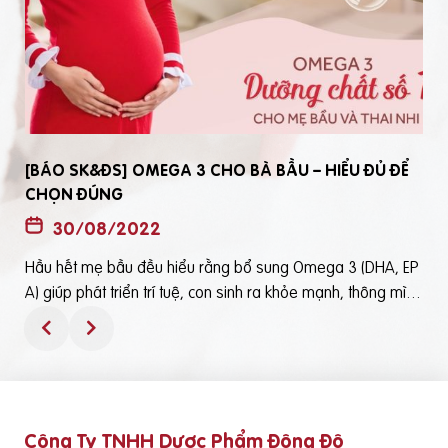
[BÁO SK&ĐS] OMEGA 3 CHO BÀ BẦU – HIỂU ĐỦ ĐỂ
CHỌN ĐÚNG
30/08/2022
Hầu hết mẹ bầu đều hiểu rằng bổ sung Omega 3 (DHA, EP
t
A) giúp phát triển trí tuệ, con sinh ra khỏe mạnh, thông mìn
ô
h. Tuy nhiên, bổ sung Omega 3 bằng cách nào? Chọn loại n
ào để an toàn và đạt hiệu quả tốt thì không phải mẹ bầu nà
o cũng hiểu rõBài viết trên báo Sức Khỏe và Đời Sống mới đ
ây phân tích những điểm quan trọng nhất, theo cách dễ nhậ
n biết nhất giúp mẹ dễ dàng áp dụng và chọn lựa được Om
Công Ty TNHH Dược Phẩm Đông Đô
e
ega 3 (DHA,EPA) tốt - phù hợp với mình.Theo đó, mẹ bầu cầ