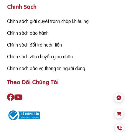
Chính Sách
g cấp hàm lượng DHA cần đạt từ 130mgDHA/ngày trở lên đ
ể đảm bảo cùng thức ăn hàng ngày cung cấp đủ nhu cầu S
ản phẩm cần có nguồn gốc xuất xứ rõ ràng,
Chính sách giải quyết tranh chấp khiếu nại
Chính sách bảo hành
Chính sách đổi trả hoàn tiền
Chính sách vận chuyển giao nhận
Chính sách bảo vệ thông tin người dùng
Theo Dõi Chúng Tôi