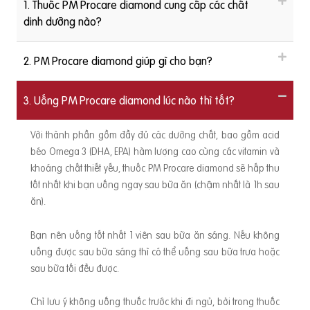
1. Thuốc PM Procare diamond cung cấp các chất
dinh dưỡng nào?
2. PM Procare diamond giúp gì cho bạn?
3. Uống PM Procare diamond lúc nào thì tốt?
Với thành phần gồm đầy đủ các dưỡng chất, bao gồm acid
béo Omega 3 (DHA, EPA) hàm lượng cao cùng các vitamin và
khoáng chất thiết yếu, thuốc PM Procare diamond sẽ hấp thu
tốt nhất khi bạn uống ngay sau bữa ăn (chậm nhất là 1h sau
ăn).
Bạn nên uống tốt nhất 1 viên sau bữa ăn sáng. Nếu không
uống được sau bữa sáng thì có thể uống sau bữa trưa hoặc
sau bữa tối đều được.
Chỉ lưu ý không uống thuốc trước khi đi ngủ, bởi trong thuốc