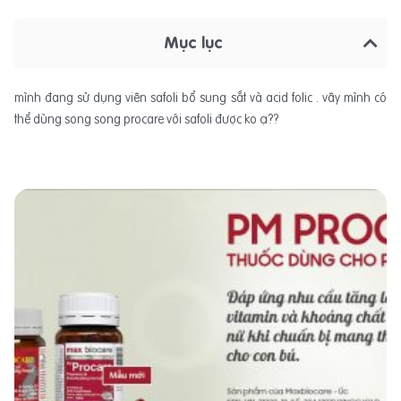
Mục lục
mình đang sử dụng viên safoli bổ sung sắt và acid folic . vây mình có
thể dùng song song procare với safoli được ko ạ??