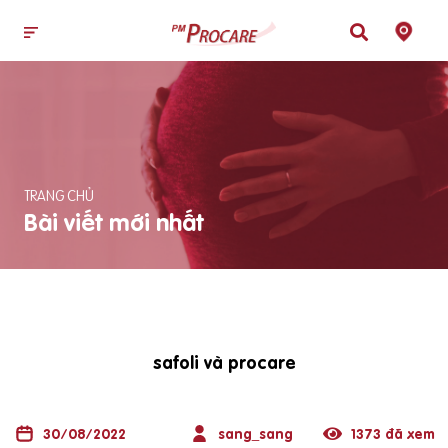
TRANG CHỦ
Bài viết mới nhất
safoli và procare
30/08/2022
sang_sang
1373 đã xem