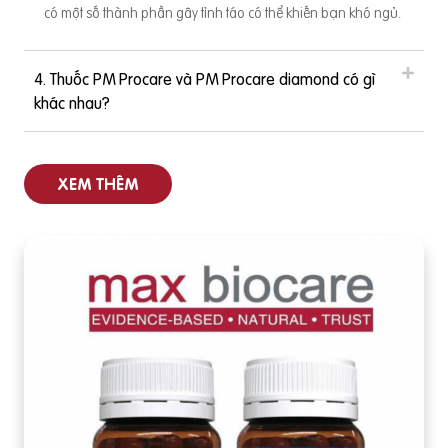
có một số thành phần gây tỉnh táo có thể khiến bạn khó ngủ.
4. Thuốc PM Procare và PM Procare diamond có gì
khác nhau?
XEM THÊM