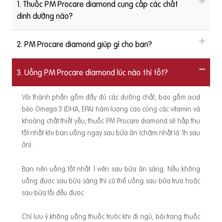
1. Thuốc PM Procare diamond cung cấp các chất
dinh dưỡng nào?
2. PM Procare diamond giúp gì cho bạn?
3. Uống PM Procare diamond lúc nào thì tốt?
Với thành phần gồm đầy đủ các dưỡng chất, bao gồm acid
béo Omega 3 (DHA, EPA) hàm lượng cao cùng các vitamin và
khoáng chất thiết yếu, thuốc PM Procare diamond sẽ hấp thu
tốt nhất khi bạn uống ngay sau bữa ăn (chậm nhất là 1h sau
ăn).
Bạn nên uống tốt nhất 1 viên sau bữa ăn sáng. Nếu không
uống được sau bữa sáng thì có thể uống sau bữa trưa hoặc
sau bữa tối đều được.
Chỉ lưu ý không uống thuốc trước khi đi ngủ, bởi trong thuốc