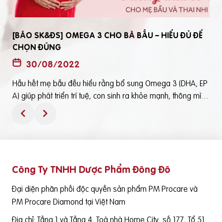
[BÁO SK&ĐS] OMEGA 3 CHO BÀ BẦU – HIỂU ĐỦ ĐỂ
CHỌN ĐÚNG
30/08/2022
Hầu hết mẹ bầu đều hiểu rằng bổ sung Omega 3 (DHA, EP
t
A) giúp phát triển trí tuệ, con sinh ra khỏe mạnh, thông mìn
ô
h. Tuy nhiên, bổ sung Omega 3 bằng cách nào? Chọn loại n
ào để an toàn và đạt hiệu quả tốt thì không phải mẹ bầu nà
o cũng hiểu rõBài viết trên báo Sức Khỏe và Đời Sống mới đ
ây phân tích những điểm quan trọng nhất, theo cách dễ nhậ
n biết nhất giúp mẹ dễ dàng áp dụng và chọn lựa được Om
Công Ty TNHH Dược Phẩm Đông Đô
e
ega 3 (DHA,EPA) tốt - phù hợp với mình.Theo đó, mẹ bầu cầ
n lưu ý những điểm quan trọng sau: Thực phẩm có cung cấ
Đại diện phân phối độc quyền sản phẩm PM Procare và
p Omega 3 (DHA, EPA) là cá nước lạnh như cá hồi, cá ngừ,
PM Procare Diamond tại Việt Nam
cá mòi, cá cơm, cá trích… Tuy nhiên, vì nhiều nguyên nhân k
Địa chỉ: Tầng 1 và Tầng 4, Toà nhà Home City, số 177, Tổ 51
hác nhau việc bổ sung nguồn DHA/EPA thông qua cá tươi k