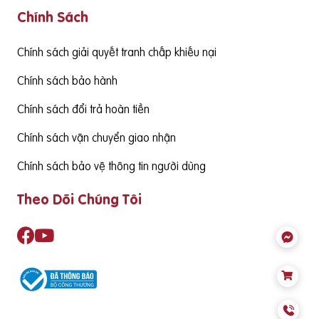
Chính Sách
g cấp hàm lượng DHA cần đạt từ 130mgDHA/ngày trở lên đ
ể đảm bảo cùng thức ăn hàng ngày cung cấp đủ nhu cầu S
ản phẩm cần có nguồn gốc xuất xứ rõ ràng,
Chính sách giải quyết tranh chấp khiếu nại
Chính sách bảo hành
Chính sách đổi trả hoàn tiền
Chính sách vận chuyển giao nhận
Chính sách bảo vệ thông tin người dùng
Theo Dõi Chúng Tôi