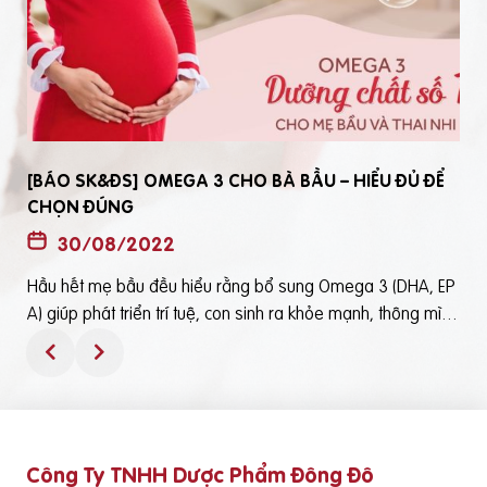
[BÁO SK&ĐS] OMEGA 3 CHO BÀ BẦU – HIỂU ĐỦ ĐỂ
CHỌN ĐÚNG
30/08/2022
Hầu hết mẹ bầu đều hiểu rằng bổ sung Omega 3 (DHA, EP
t
A) giúp phát triển trí tuệ, con sinh ra khỏe mạnh, thông mìn
ô
h. Tuy nhiên, bổ sung Omega 3 bằng cách nào? Chọn loại n
ào để an toàn và đạt hiệu quả tốt thì không phải mẹ bầu nà
o cũng hiểu rõBài viết trên báo Sức Khỏe và Đời Sống mới đ
ây phân tích những điểm quan trọng nhất, theo cách dễ nhậ
n biết nhất giúp mẹ dễ dàng áp dụng và chọn lựa được Om
Công Ty TNHH Dược Phẩm Đông Đô
e
ega 3 (DHA,EPA) tốt - phù hợp với mình.Theo đó, mẹ bầu cầ