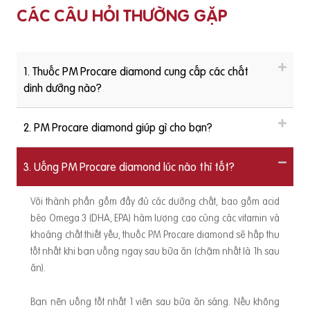
CÁC CÂU HỎI THƯỜNG GẶP
1. Thuốc PM Procare diamond cung cấp các chất
dinh dưỡng nào?
2. PM Procare diamond giúp gì cho bạn?
3. Uống PM Procare diamond lúc nào thì tốt?
Với thành phần gồm đầy đủ các dưỡng chất, bao gồm acid
béo Omega 3 (DHA, EPA) hàm lượng cao cùng các vitamin và
khoáng chất thiết yếu, thuốc PM Procare diamond sẽ hấp thu
tốt nhất khi bạn uống ngay sau bữa ăn (chậm nhất là 1h sau
ăn).
Bạn nên uống tốt nhất 1 viên sau bữa ăn sáng. Nếu không