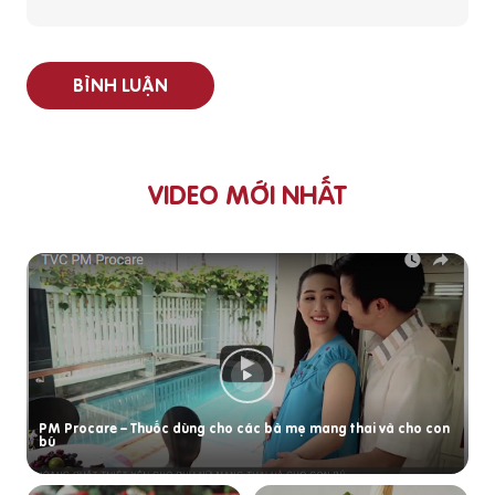
BÌNH LUẬN
VIDEO MỚI NHẤT
PM Procare – Thuốc dùng cho các bà mẹ mang thai và cho con
bú