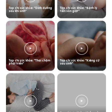
Tạp chí sức khỏe: “Dinh dưỡng
Tạp chí sức khỏe: “Bệnh lý
sau khi sinh”
tiền sản giật”
Tạp chí sức khỏe: “Thai chậm
Tạp chí sức khỏe: “Kiêng cữ
phát triển”
sau sinh”