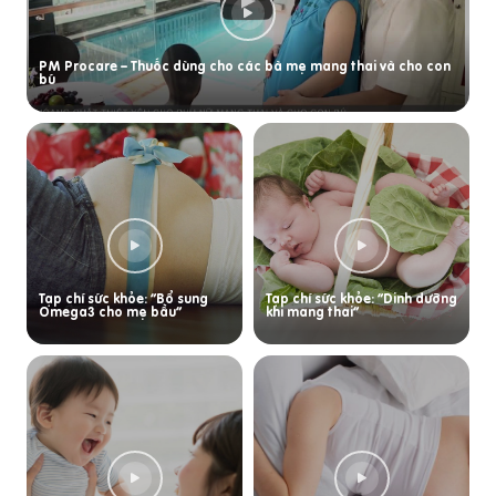
PM Procare – Thuốc dùng cho các bà mẹ mang thai và cho con
bú
Tạp chí sức khỏe: “Bổ sung
Tạp chí sức khỏe: “Dinh dưỡng
Omega3 cho mẹ bầu”
khi mang thai”