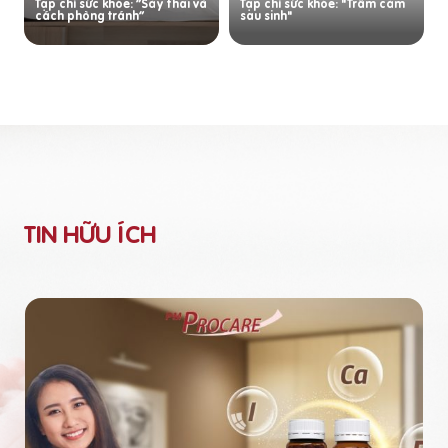
Tạp chí sức khỏe: “Sảy thai và
Tạp chí sức khỏe: "Trầm cảm
cách phòng tránh”
sau sinh"
TIN HỮU ÍCH