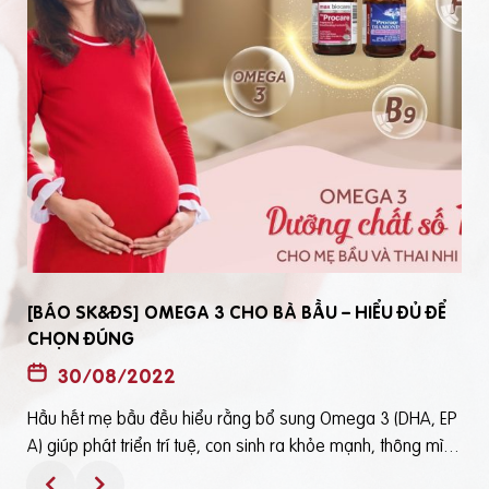
[BÁO SK&ĐS] OMEGA 3 CHO BÀ BẦU – HIỂU ĐỦ ĐỂ
CHỌN ĐÚNG
30/08/2022
Hầu hết mẹ bầu đều hiểu rằng bổ sung Omega 3 (DHA, EP
t
A) giúp phát triển trí tuệ, con sinh ra khỏe mạnh, thông mìn
ô
h. Tuy nhiên, bổ sung Omega 3 bằng cách nào? Chọn loại n