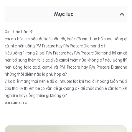
Mục lục
Xin chào bác sỹ!
em xin hỏi, em bầu được 3 tuần rồi, trước đó em chưa bổ sung uống gì
cả thì e nên uống PM Procare hay PM Procare Diamond ạ?
Nếu uống 1 trong 2 loại PM Procare hay PM Procare Diamond thì em có
nên bổ sung thêm folic acid và camxi thêm nữa không ạ? nếu uống thì
nên uống folic acid, camxi và PM Procare hay PM Procare Diamond
những thời điểm nào là phù hợp ạ?
vì ko biết mang thai nên e đã đi nhuộm tóc khi thai ở khoảng tuần thứ 2
của thai kỳ thì em bé có vấn đề gì không ạ? để chắc chắn e cần làm xét
nghiệm hay uống thêm gì không ạ?
em cảm ơn ạ!