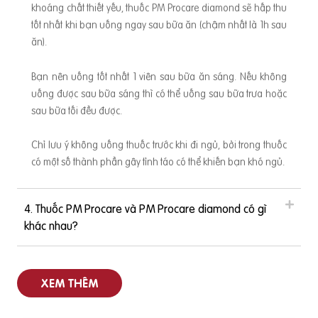
khoáng chất thiết yếu, thuốc PM Procare diamond sẽ hấp thu
tốt nhất khi bạn uống ngay sau bữa ăn (chậm nhất là 1h sau
ăn).
Bạn nên uống tốt nhất 1 viên sau bữa ăn sáng. Nếu không
uống được sau bữa sáng thì có thể uống sau bữa trưa hoặc
sau bữa tối đều được.
Chỉ lưu ý không uống thuốc trước khi đi ngủ, bởi trong thuốc
có một số thành phần gây tỉnh táo có thể khiến bạn khó ngủ.
4. Thuốc PM Procare và PM Procare diamond có gì
khác nhau?
XEM THÊM