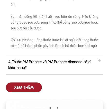
ăn).
Bạn nên uống tốt nhất 1 viên sau bữa ăn sáng. Nếu không
uống được sau bữa sáng thì có thể uống sau bữa trưa hoặc
sau bữa tối đều được.
Chỉ lưu ý không uống thuốc trước khi đi ngủ, bởi trong thuốc
có một số thành phần gây tỉnh táo có thể khiến bạn khó ngủ.
4. Thuốc PM Procare và PM Procare diamond có gì
khác nhau?
XEM THÊM