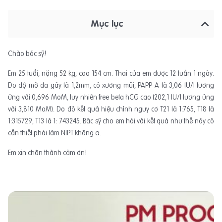
Mục lục
Chào bác sỹ!
Em 25 tuổi, nặng 52 kg, cao 154 cm. Thai của em được 12 tuần 1 ngày.
Đo độ mờ da gáy là 1,2mm, có xương mũi, PAPP-A là 3,06 IU/l tương
ứng với 0,696 MoM, tuy nhiên free beta hCG cao (202,1 IU/l tương ứng
với 3,810 MoM). Do đó kết quả hiệu chỉnh nguy cơ T21 là 1:765, T18 là
1:315729, T13 là 1: 743245. Bác sỹ cho em hỏi với kết quả như thế này có
cần thiết phải làm NIPT không ạ.
Em xin chân thành cảm ơn!