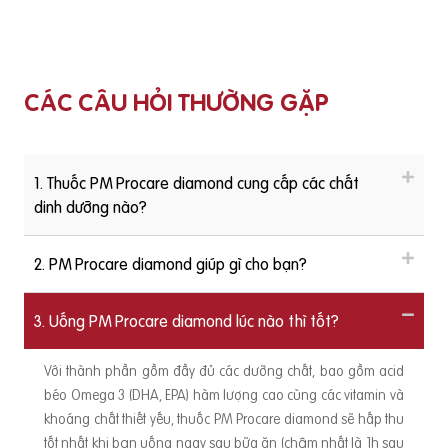
CÁC CÂU HỎI THƯỜNG GẶP
1. Thuốc PM Procare diamond cung cấp các chất
dinh dưỡng nào?
2. PM Procare diamond giúp gì cho bạn?
3. Uống PM Procare diamond lúc nào thì tốt?
Với thành phần gồm đầy đủ các dưỡng chất, bao gồm acid
béo Omega 3 (DHA, EPA) hàm lượng cao cùng các vitamin và
khoáng chất thiết yếu, thuốc PM Procare diamond sẽ hấp thu
tốt nhất khi bạn uống ngay sau bữa ăn (chậm nhất là 1h sau