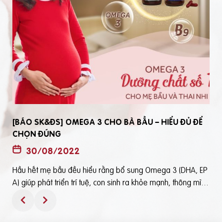
[BÁO SK&ĐS] OMEGA 3 CHO BÀ BẦU – HIỂU ĐỦ ĐỂ
CHỌN ĐÚNG
30/08/2022
Hầu hết mẹ bầu đều hiểu rằng bổ sung Omega 3 (DHA, EP
t
A) giúp phát triển trí tuệ, con sinh ra khỏe mạnh, thông mìn
ô
h. Tuy nhiên, bổ sung Omega 3 bằng cách nào? Chọn loại n
ào để an toàn và đạt hiệu quả tốt thì không phải mẹ bầu nà
o cũng hiểu rõBài viết trên báo Sức Khỏe và Đời Sống mới đ