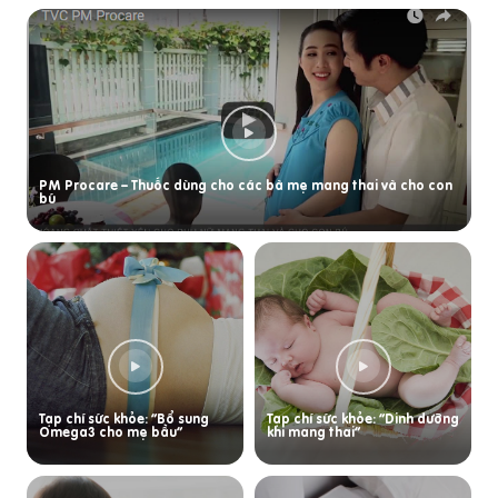
PM Procare – Thuốc dùng cho các bà mẹ mang thai và cho con
bú
Tạp chí sức khỏe: “Bổ sung
Tạp chí sức khỏe: “Dinh dưỡng
Omega3 cho mẹ bầu”
khi mang thai”