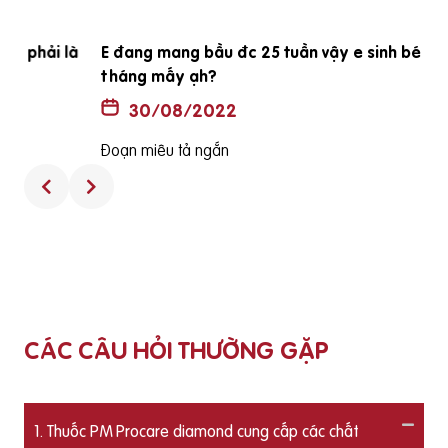
à
E đang mang bầu đc 25 tuần vậy e sinh bé vào
tháng mấy ạh?
30/08/2022
Đoạn miêu tả ngắn
CÁC CÂU HỎI THƯỜNG GẶP
1. Thuốc PM Procare diamond cung cấp các chất