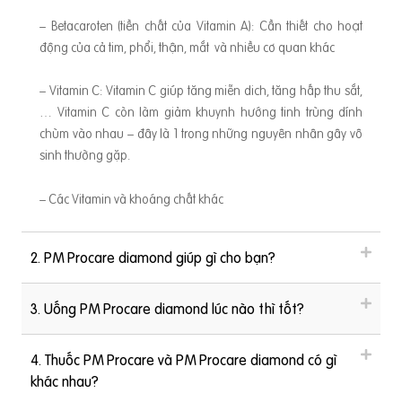
– Betacaroten (tiền chất của Vitamin A): Cần thiết cho hoạt
động của cả tim, phổi, thận, mắt và nhiều cơ quan khác
– Vitamin C: Vitamin C giúp tăng miễn dich, tăng hấp thu sắt,
… Vitamin C còn làm giảm khuynh hướng tinh trùng dính
chùm vào nhau – đây là 1 trong những nguyên nhân gây vô
sinh thường gặp.
– Các Vitamin và khoáng chất khác
2. PM Procare diamond giúp gì cho bạn?
3. Uống PM Procare diamond lúc nào thì tốt?
4. Thuốc PM Procare và PM Procare diamond có gì
khác nhau?