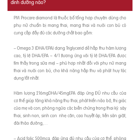
dinh dưỡng nào?
PM Procare diamond là thuốc bổ tổng hợp chuyên dùng cho
phụ nữ chuẩn bị mang thai, mang thai và nuôi con bú có
cung cấp đầy đủ các dưỡng chất bao gồm:
– Omega 3 (DHA/EPA) dạng Triglycerid dễ hấp thu hàm lượng
cao, tỷ lệ DHA/EPA ~ 4/1 (tương ứng với tỷ lệ DHA/EPA được
tìm thấy trong sữa mẹ) – phù hợp nhất đối với phụ nữ mang
thai và nuôi con bú, cho khả năng hấp thu và phát huy tác
dụng tốt nhất.
Hàm lượng 216mgDHA/45mgEPA đáp ứng ĐỦ nhu cầu của
cơ thể giúp tăng khả năng thụ thai, phát triển não bộ, thị giác
của mẹ và con; phòng ngừa các biến chứng trong thai kỳ: sảy
thai, sinh non, sinh con nhẹ cân, cao huyết áp, tiền sản giật,
đái tháo đường,…
– Acid folic 500mcg, đáp ứng đủ nhu cầu của cơ thể, phòng