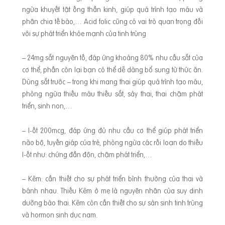
ngừa khuyết tật ống thần kinh, giúp quá trình tạo máu và
phân chia tế bào,… Acid folic cũng có vai trò quan trọng đối
với sự phát triển khỏe mạnh của tinh trùng
– 24mg sắt nguyên tố, đáp ứng khoảng 80% nhu cầu sắt của
cơ thể, phần còn lại bạn có thể dễ dàng bổ sung từ thức ăn.
Dùng sắt trước – trong khi mang thai giúp quá trình tạo máu,
phòng ngừa thiếu máu thiếu sắt, sảy thai, thai chậm phát
triển, sinh non,…
– I-ốt 200mcg, đáp ứng đủ nhu cầu cơ thể giúp phát triển
não bộ, tuyến giáp của trẻ, phòng ngừa các rối loạn do thiếu
I-ốt như: chứng đần độn, chậm phát triển,…
– Kẽm: cần thiết cho sự phát triển bình thường của thai và
bánh nhau. Thiếu Kẽm ở mẹ là nguyên nhân của suy dinh
dưỡng bào thai. Kẽm còn cần thiết cho sự sản sinh tinh trùng
và hormon sinh dục nam.