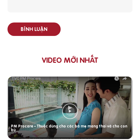
BÌNH LUẬN
VIDEO MỚI NHẤT
PM Procare – Thuốc dùng cho các bà mẹ mang thai và cho con
bú