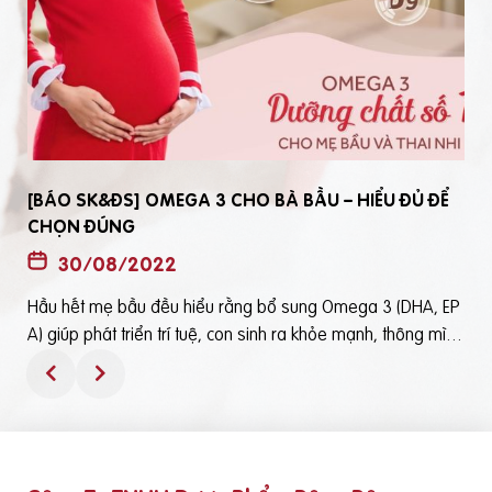
[BÁO SK&ĐS] OMEGA 3 CHO BÀ BẦU – HIỂU ĐỦ ĐỂ
CHỌN ĐÚNG
30/08/2022
Hầu hết mẹ bầu đều hiểu rằng bổ sung Omega 3 (DHA, EP
t
A) giúp phát triển trí tuệ, con sinh ra khỏe mạnh, thông mìn
ô
h. Tuy nhiên, bổ sung Omega 3 bằng cách nào? Chọn loại n
ào để an toàn và đạt hiệu quả tốt thì không phải mẹ bầu nà
o cũng hiểu rõBài viết trên báo Sức Khỏe và Đời Sống mới đ
ây phân tích những điểm quan trọng nhất, theo cách dễ nhậ
n biết nhất giúp mẹ dễ dàng áp dụng và chọn lựa được Om