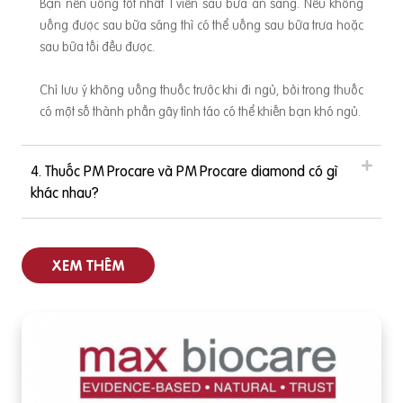
Bạn nên uống tốt nhất 1 viên sau bữa ăn sáng. Nếu không
uống được sau bữa sáng thì có thể uống sau bữa trưa hoặc
sau bữa tối đều được.
Chỉ lưu ý không uống thuốc trước khi đi ngủ, bởi trong thuốc
có một số thành phần gây tỉnh táo có thể khiến bạn khó ngủ.
4. Thuốc PM Procare và PM Procare diamond có gì
khác nhau?
XEM THÊM