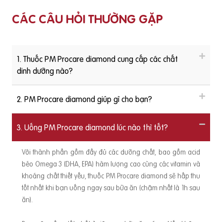
CÁC CÂU HỎI THƯỜNG GẶP
1. Thuốc PM Procare diamond cung cấp các chất
dinh dưỡng nào?
2. PM Procare diamond giúp gì cho bạn?
3. Uống PM Procare diamond lúc nào thì tốt?
Với thành phần gồm đầy đủ các dưỡng chất, bao gồm acid
béo Omega 3 (DHA, EPA) hàm lượng cao cùng các vitamin và
khoáng chất thiết yếu, thuốc PM Procare diamond sẽ hấp thu
tốt nhất khi bạn uống ngay sau bữa ăn (chậm nhất là 1h sau
ăn).