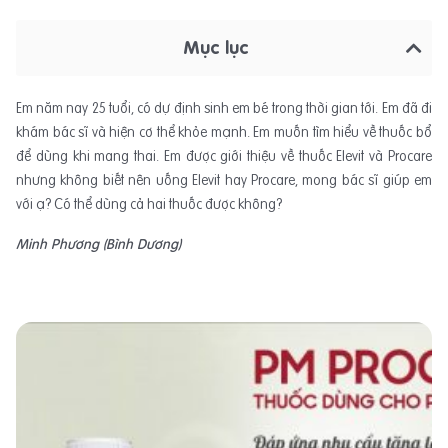
Mục lục
Em năm nay 25 tuổi, có dự định sinh em bé trong thời gian tới. Em đã đi
khám bác sĩ và hiện cơ thể khỏe mạnh. Em muốn tìm hiểu về thuốc bổ
để dùng khi mang thai. Em được giới thiệu về thuốc Elevit và Procare
nhưng không biết nên uống Elevit hay Procare, mong bác sĩ giúp em
với ạ? Có thể dùng cả hai thuốc được không?
Minh Phương (Bình Dương)