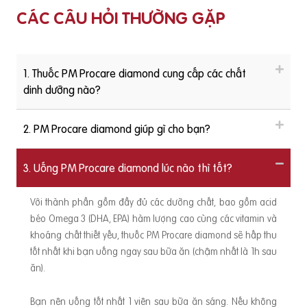
CÁC CÂU HỎI THƯỜNG GẶP
1. Thuốc PM Procare diamond cung cấp các chất
dinh dưỡng nào?
2. PM Procare diamond giúp gì cho bạn?
3. Uống PM Procare diamond lúc nào thì tốt?
Với thành phần gồm đầy đủ các dưỡng chất, bao gồm acid
béo Omega 3 (DHA, EPA) hàm lượng cao cùng các vitamin và
khoáng chất thiết yếu, thuốc PM Procare diamond sẽ hấp thu
tốt nhất khi bạn uống ngay sau bữa ăn (chậm nhất là 1h sau
ăn).
Bạn nên uống tốt nhất 1 viên sau bữa ăn sáng. Nếu không