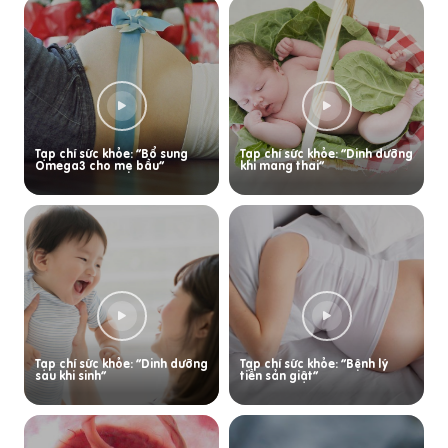
Tạp chí sức khỏe: “Bổ sung
Tạp chí sức khỏe: “Dinh dưỡng
Omega3 cho mẹ bầu”
khi mang thai”
Tạp chí sức khỏe: “Dinh dưỡng
Tạp chí sức khỏe: “Bệnh lý
sau khi sinh”
tiền sản giật”