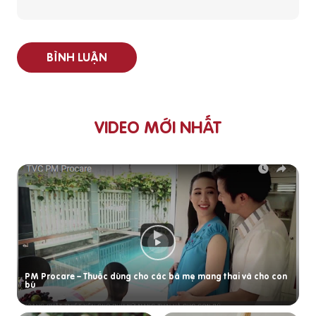
BÌNH LUẬN
VIDEO MỚI NHẤT
PM Procare – Thuốc dùng cho các bà mẹ mang thai và cho con
bú