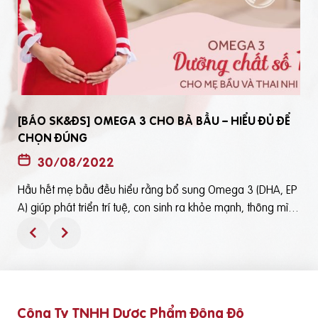
[BÁO SK&ĐS] OMEGA 3 CHO BÀ BẦU – HIỂU ĐỦ ĐỂ
CHỌN ĐÚNG
30/08/2022
Hầu hết mẹ bầu đều hiểu rằng bổ sung Omega 3 (DHA, EP
t
A) giúp phát triển trí tuệ, con sinh ra khỏe mạnh, thông mìn
ô
h. Tuy nhiên, bổ sung Omega 3 bằng cách nào? Chọn loại n
ào để an toàn và đạt hiệu quả tốt thì không phải mẹ bầu nà
o cũng hiểu rõBài viết trên báo Sức Khỏe và Đời Sống mới đ
ây phân tích những điểm quan trọng nhất, theo cách dễ nhậ
n biết nhất giúp mẹ dễ dàng áp dụng và chọn lựa được Om
Công Ty TNHH Dược Phẩm Đông Đô
e
ega 3 (DHA,EPA) tốt - phù hợp với mình.Theo đó, mẹ bầu cầ