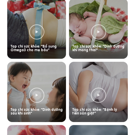
Tạp chí sức khỏe: “Bổ sung
Tạp chí sức khỏe: “Dinh dưỡng
Omega3 cho mẹ bầu”
khi mang thai”
Tạp chí sức khỏe: “Dinh dưỡng
Tạp chí sức khỏe: “Bệnh lý
sau khi sinh”
tiền sản giật”