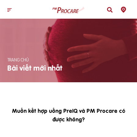
TRANG CHỦ
Bài viết mới nhất
Muốn kết hợp uống PreIQ và PM Procare có
được không?