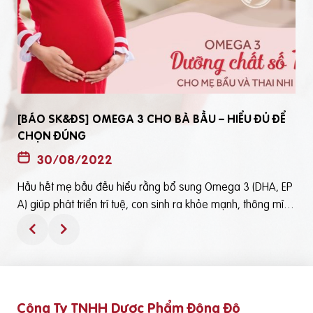
[BÁO SK&ĐS] OMEGA 3 CHO BÀ BẦU – HIỂU ĐỦ ĐỂ
CHỌN ĐÚNG
30/08/2022
Hầu hết mẹ bầu đều hiểu rằng bổ sung Omega 3 (DHA, EP
t
A) giúp phát triển trí tuệ, con sinh ra khỏe mạnh, thông mìn
ô
h. Tuy nhiên, bổ sung Omega 3 bằng cách nào? Chọn loại n
ào để an toàn và đạt hiệu quả tốt thì không phải mẹ bầu nà
o cũng hiểu rõBài viết trên báo Sức Khỏe và Đời Sống mới đ
ây phân tích những điểm quan trọng nhất, theo cách dễ nhậ
n biết nhất giúp mẹ dễ dàng áp dụng và chọn lựa được Om
Công Ty TNHH Dược Phẩm Đông Đô
e
ega 3 (DHA,EPA) tốt - phù hợp với mình.Theo đó, mẹ bầu cầ