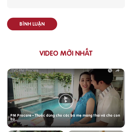
BÌNH LUẬN
VIDEO MỚI NHẤT
PM Procare – Thuốc dùng cho các bà mẹ mang thai và cho con
bú