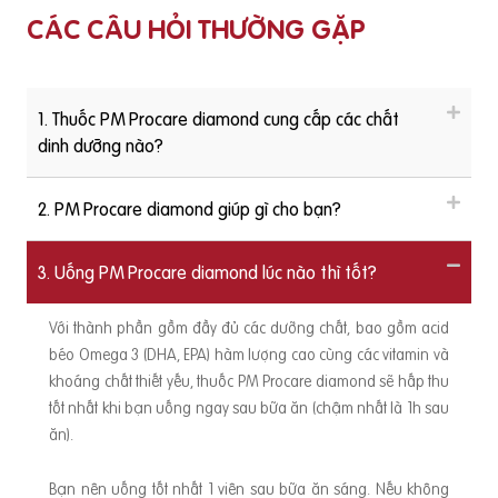
CÁC CÂU HỎI THƯỜNG GẶP
1. Thuốc PM Procare diamond cung cấp các chất
dinh dưỡng nào?
2. PM Procare diamond giúp gì cho bạn?
3. Uống PM Procare diamond lúc nào thì tốt?
Với thành phần gồm đầy đủ các dưỡng chất, bao gồm acid
béo Omega 3 (DHA, EPA) hàm lượng cao cùng các vitamin và
khoáng chất thiết yếu, thuốc PM Procare diamond sẽ hấp thu
tốt nhất khi bạn uống ngay sau bữa ăn (chậm nhất là 1h sau
ăn).
Bạn nên uống tốt nhất 1 viên sau bữa ăn sáng. Nếu không