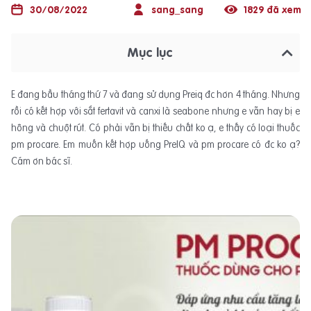
30/08/2022
sang_sang
1829 đã xem
Mục lục
E đang bầu tháng thứ 7 và đang sử dụng Preiq đc hơn 4 tháng. Nhưng
rồi có kết hợp với sắt fertavit và canxi là seabone nhưng e vẫn hay bị e
hông và chuột rút. Có phải vẫn bị thiếu chất ko ạ, e thấy có loại thuốc
pm procare. Em muốn kết hợp uống PreIQ và pm procare có đc ko ạ?
Cám ơn bác sĩ.