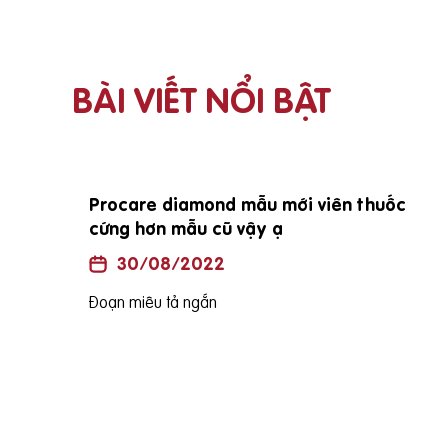
BÀI VIẾT NỔI BẬT
i vợ
E đang mang bầu đc 25 tuần vậy e sinh
bé vào tháng mấy ạh?
30/08/2022
Đoạn miêu tả ngắn