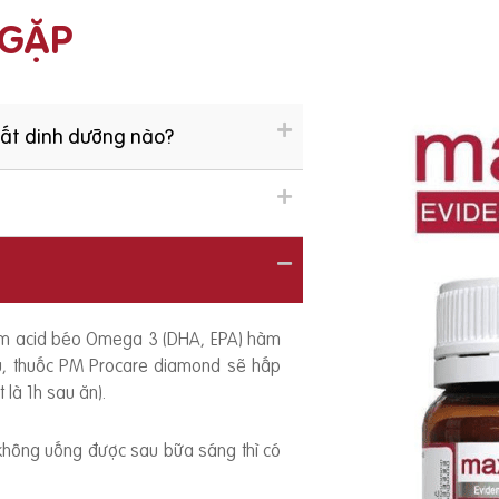
 GẶP
hất dinh dưỡng nào?
ồm acid béo Omega 3 (DHA, EPA) hàm
ếu, thuốc PM Procare diamond sẽ hấp
 là 1h sau ăn).
 không uống được sau bữa sáng thì có