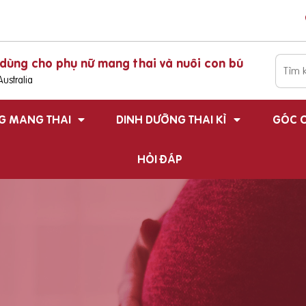
dùng cho phụ nữ mang thai và nuôi con bú
ustralia
G MANG THAI
DINH DƯỠNG THAI KÌ
GÓC C
HỎI ĐÁP