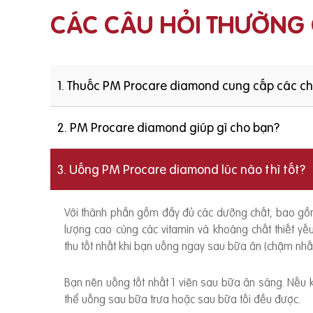
CÁC CÂU HỎI THƯỜNG
1. Thuốc PM Procare diamond cung cấp các c
2. PM Procare diamond giúp gì cho bạn?
3. Uống PM Procare diamond lúc nào thì tốt?
Với thành phần gồm đầy đủ các dưỡng chất, bao g
lượng cao cùng các vitamin và khoáng chất thiết y
thu tốt nhất khi bạn uống ngay sau bữa ăn (chậm nhất
Bạn nên uống tốt nhất 1 viên sau bữa ăn sáng. Nếu
thể uống sau bữa trưa hoặc sau bữa tối đều được.