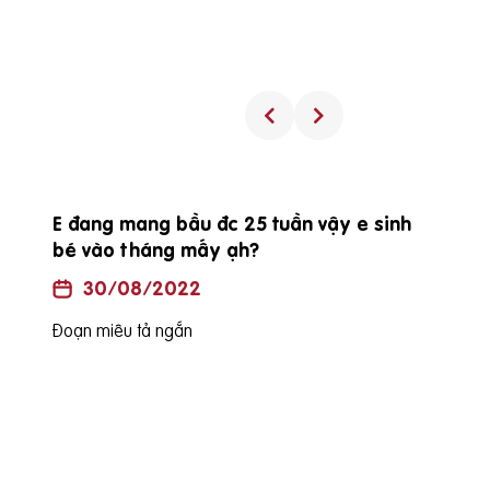
Procare diamond có uống được trong
suốt thai kỳ không?
30/08/2022
Đoạn miêu tả ngắn