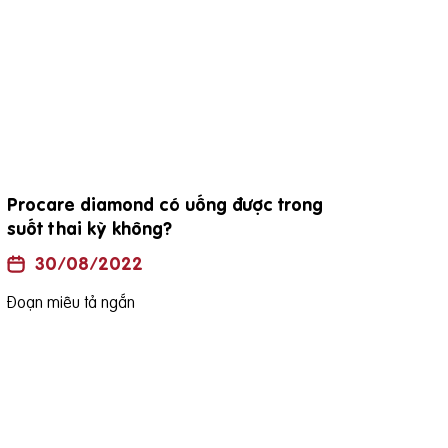
đặc điểm viên thuốc procare diamond
Uốn
là h
30/08/2022
Đoạn miêu tả ngắn
Đoạn