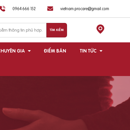
0964 666 152
vietnam.procare@gmail.com
HUYÊN GIA
ĐIỂM BÁN
TIN TỨC