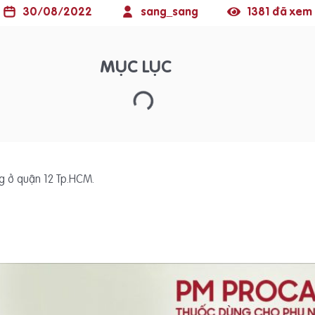
30/08/2022
sang_sang
1381 đã xem
MỤC LỤC
g ở quận 12 Tp.HCM.