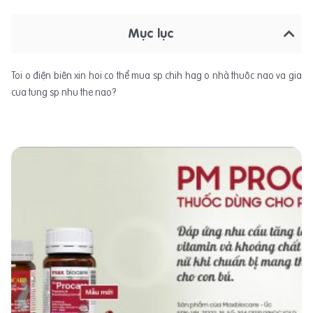
Mục lục
Toi o điện biên xin hoi co thể mua sp chih hag o nhà thuôc nao va gia
cua tung sp nhu the nao?