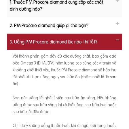
1. Thuốc PM Procare diamond cung cấp các chất
dinh dưỡng nào?
2. PM Procare diamond giúp gì cho bạn?
3. Uống PM Procare diamond lúc nào thì tốt?
Với thành phần gồm đầy đủ các dưỡng chất, bao gồm acid
béo Omega 3 (DHA, EPA) hàm lượng cao cùng các vitamin và
khoáng chất thiết yếu, thuốc PM Procare diamond sẽ hấp thu
tốt nhất khi bạn uống ngay sau bữa ăn (chậm nhất là 1h sau
ăn).
Bạn nên uống tốt nhất 1 viên sau bữa ăn sáng. Nếu không
uống được sau bữa sáng thì có thể uống sau bữa trưa hoặc
sau bữa tối đều được.
Chỉ lưu ý không uống thuốc trước khi đi ngủ, bởi trong thuốc