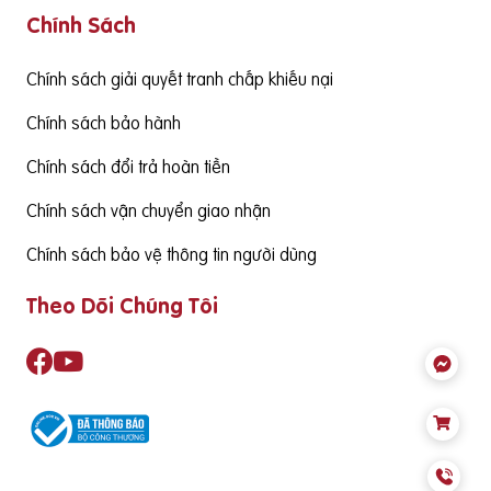
Chính Sách
g cấp hàm lượng DHA cần đạt từ 130mgDHA/ngày trở lên đ
ể đảm bảo cùng thức ăn hàng ngày cung cấp đủ nhu cầu S
ản phẩm cần có nguồn gốc xuất xứ rõ ràng,
Chính sách giải quyết tranh chấp khiếu nại
Chính sách bảo hành
Chính sách đổi trả hoàn tiền
Chính sách vận chuyển giao nhận
Chính sách bảo vệ thông tin người dùng
Theo Dõi Chúng Tôi