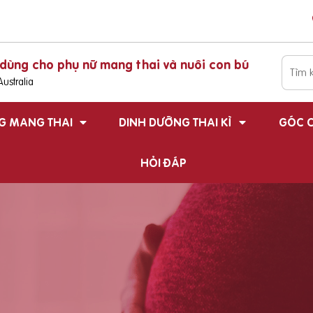
dùng cho phụ nữ mang thai và nuôi con bú
ustralia
G MANG THAI
DINH DƯỠNG THAI KÌ
GÓC C
HỎI ĐÁP