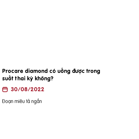
đặc điểm viên thuốc procare diamond
Uốn
là h
30/08/2022
Đoạn miêu tả ngắn
Đoạn