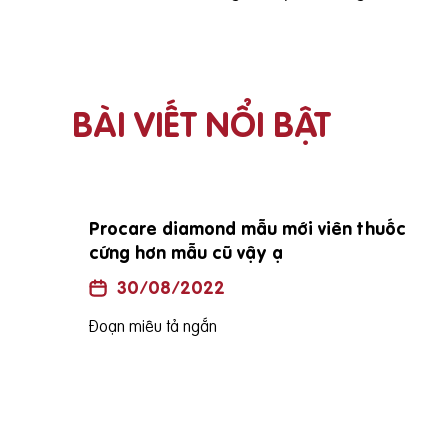
BÀI VIẾT NỔI BẬT
i vợ
E đang mang bầu đc 25 tuần vậy e sinh
bé vào tháng mấy ạh?
30/08/2022
Đoạn miêu tả ngắn