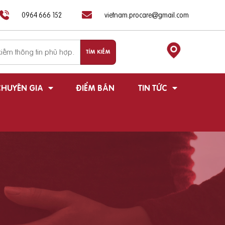
0964 666 152
vietnam.procare@gmail.com
HUYÊN GIA
ĐIỂM BÁN
TIN TỨC