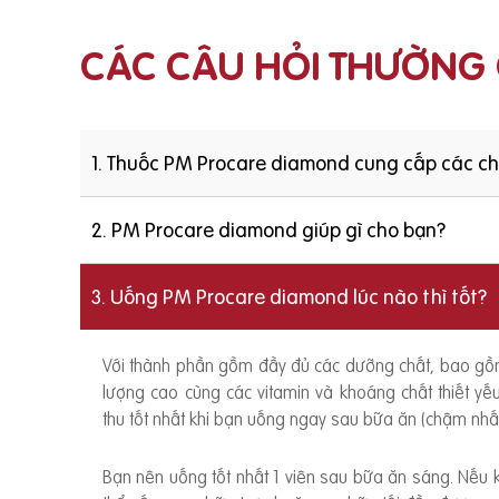
CÁC CÂU HỎI THƯỜNG
1. Thuốc PM Procare diamond cung cấp các c
2. PM Procare diamond giúp gì cho bạn?
3. Uống PM Procare diamond lúc nào thì tốt?
Với thành phần gồm đầy đủ các dưỡng chất, bao g
lượng cao cùng các vitamin và khoáng chất thiết y
thu tốt nhất khi bạn uống ngay sau bữa ăn (chậm nhất
Bạn nên uống tốt nhất 1 viên sau bữa ăn sáng. Nếu