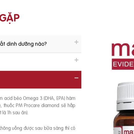
 GẶP
hất dinh dưỡng nào?
ồm acid béo Omega 3 (DHA, EPA) hàm
ếu, thuốc PM Procare diamond sẽ hấp
 là 1h sau ăn).
 không uống được sau bữa sáng thì có