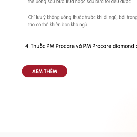
thể uống sau bữa trưa hoặc sau bữa tối đều được.
Chỉ lưu ý không uống thuốc trước khi đi ngủ, bởi tro
táo có thể khiến bạn khó ngủ.
4. Thuốc PM Procare và PM Procare diamond 
XEM THÊM