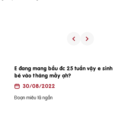
Procare diamond có uống được trong
suốt thai kỳ không?
30/08/2022
Đoạn miêu tả ngắn