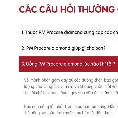
CÁC CÂU HỎI THƯỜNG
1. Thuốc PM Procare diamond cung cấp các c
2. PM Procare diamond giúp gì cho bạn?
3. Uống PM Procare diamond lúc nào thì tốt?
Với thành phần gồm đầy đủ các dưỡng chất, bao g
lượng cao cùng các vitamin và khoáng chất thiết y
thu tốt nhất khi bạn uống ngay sau bữa ăn (chậm nhất
Bạn nên uống tốt nhất 1 viên sau bữa ăn sáng. Nếu
thể uống sau bữa trưa hoặc sau bữa tối đều được.