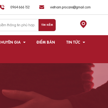
0964 666 152
vietnam.procare@gmail.com
HUYÊN GIA
ĐIỂM BÁN
TIN TỨC