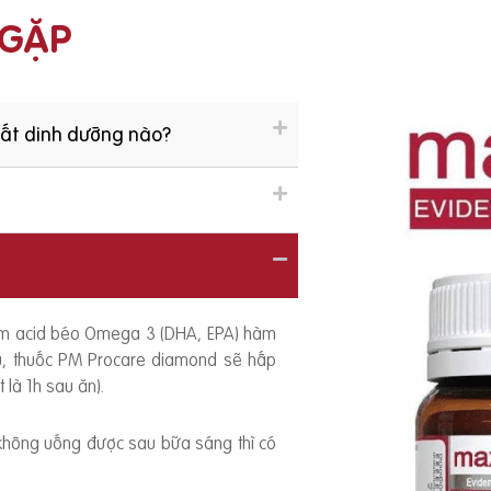
 GẶP
hất dinh dưỡng nào?
ồm acid béo Omega 3 (DHA, EPA) hàm
ếu, thuốc PM Procare diamond sẽ hấp
 là 1h sau ăn).
 không uống được sau bữa sáng thì có