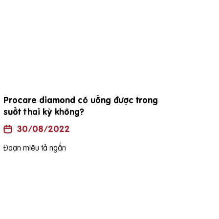
Procare diamond có uống được trong
đặc
suốt thai kỳ không?
30/08/2022
Đoạn
Đoạn miêu tả ngắn