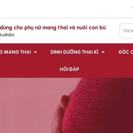
dùng cho phụ nữ mang thai và nuôi con bú
ustralia
G MANG THAI
DINH DƯỠNG THAI KÌ
GÓC C
HỎI ĐÁP