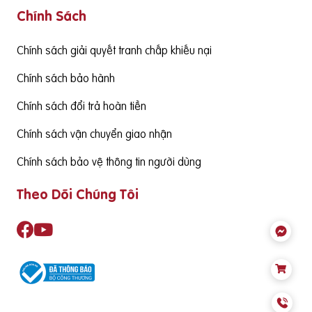
Chính Sách
g cấp hàm lượng DHA cần đạt từ 130mgDHA/ngày trở lên đ
ể đảm bảo cùng thức ăn hàng ngày cung cấp đủ nhu cầu S
ản phẩm cần có nguồn gốc xuất xứ rõ ràng,
Chính sách giải quyết tranh chấp khiếu nại
Chính sách bảo hành
Chính sách đổi trả hoàn tiền
Chính sách vận chuyển giao nhận
Chính sách bảo vệ thông tin người dùng
Theo Dõi Chúng Tôi