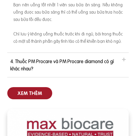
Bạn nên uống tốt nhất 1 viên sau bữa ăn sáng. Nếu không
uống được sau bữa sáng thì có thể uống sau bữa trưa hoặc
sau bữa tối đều được.
Chỉ lưu ý không uống thuốc trước khi đi ngủ, bởi trong thuốc
có một số thành phần gây tỉnh táo có thể khiến bạn khó ngủ.
4. Thuốc PM Procare và PM Procare diamond có gì
khác nhau?
XEM THÊM