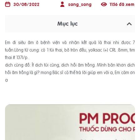
30/08/2022
sang_sang
1156 đã xem
Mục lục
Em đi siêu âm ở bệnh viện và nhận kết quả là thai nhi được 7
tuần.Lòng tử cung: có 1 túi thai, bờ tròn đều, yolksac (+) CRL :8mm, tim
thai # 137l/p.
dịch cùng đồ: Ít dịch túi cùng, dịch hồi âm trống. Mình băn khơn dịch
hồi âm trống là gì? mong Bác sĩ có thể trả lời giúp em với ạ, Em cám ơn
ạ