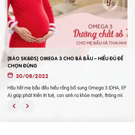
[BÁO SK&ĐS] OMEGA 3 CHO BÀ BẦU – HIỂU ĐỦ ĐỂ
CHỌN ĐÚNG
30/08/2022
Hầu hết mẹ bầu đều hiểu rằng bổ sung Omega 3 (DHA, EP
t
A) giúp phát triển trí tuệ, con sinh ra khỏe mạnh, thông mìn
ô
h. Tuy nhiên, bổ sung Omega 3 bằng cách nào? Chọn loại n
ào để an toàn và đạt hiệu quả tốt thì không phải mẹ bầu nà
o cũng hiểu rõBài viết trên báo Sức Khỏe và Đời Sống mới đ
ây phân tích những điểm quan trọng nhất, theo cách dễ nhậ
n biết nhất giúp mẹ dễ dàng áp dụng và chọn lựa được Om