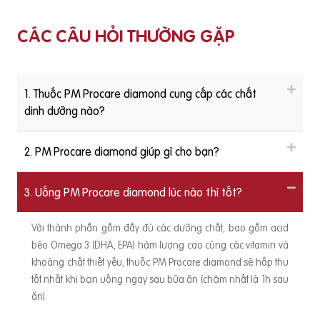
CÁC CÂU HỎI THƯỜNG GẶP
1. Thuốc PM Procare diamond cung cấp các chất
dinh dưỡng nào?
2. PM Procare diamond giúp gì cho bạn?
3. Uống PM Procare diamond lúc nào thì tốt?
Với thành phần gồm đầy đủ các dưỡng chất, bao gồm acid
béo Omega 3 (DHA, EPA) hàm lượng cao cùng các vitamin và
khoáng chất thiết yếu, thuốc PM Procare diamond sẽ hấp thu
tốt nhất khi bạn uống ngay sau bữa ăn (chậm nhất là 1h sau
ăn).