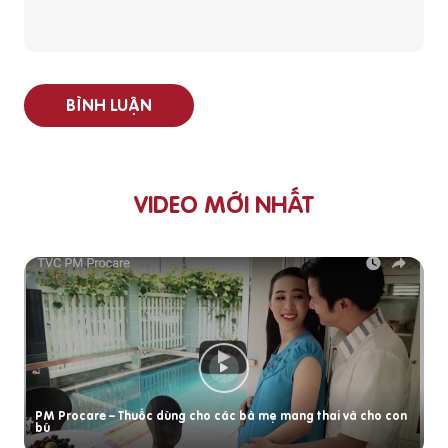
BÌNH LUẬN
VIDEO MỚI NHẤT
PM Procare – Thuốc dùng cho các bà mẹ mang thai và cho con
bú