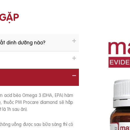
 GẶP
hất dinh dưỡng nào?
ồm acid béo Omega 3 (DHA, EPA) hàm
ếu, thuốc PM Procare diamond sẽ hấp
 là 1h sau ăn).
 không uống được sau bữa sáng thì có