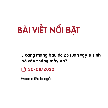
BÀI VIẾT NỔI BẬT
i vợ
E đang mang bầu đc 25 tuần vậy e sinh
bé vào tháng mấy ạh?
30/08/2022
Đoạn miêu tả ngắn