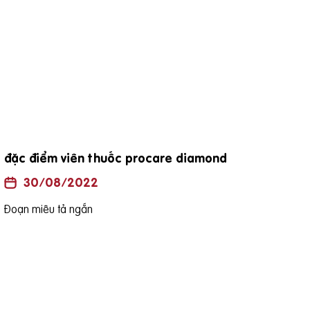
đặc điểm viên thuốc procare diamond
Uốn
là h
30/08/2022
Đoạn miêu tả ngắn
Đoạn