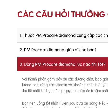
CÁC CÂU HỎI THƯỜNG
1. Thuốc PM Procare diamond cung cấp các c
2. PM Procare diamond giúp gì cho bạn?
3. Uống PM Procare diamond lúc nào thì tốt?
Với thành phần gồm đầy đủ các dưỡng chất, bao g
lượng cao cùng các vitamin và khoáng chất thiết y
thu tốt nhất khi bạn uống ngay sau bữa ăn (chậm nhất
Bạn nên uống tốt nhất 1 viên sau bữa ăn sáng. Nếu