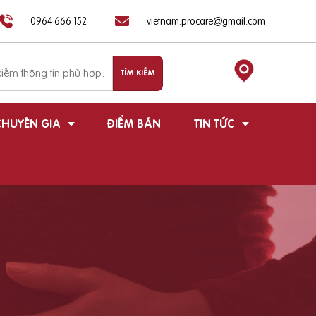
0964 666 152
vietnam.procare@gmail.com
HUYÊN GIA
ĐIỂM BÁN
TIN TỨC