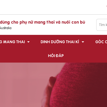
dùng cho phụ nữ mang thai và nuôi con bú
ustralia
G MANG THAI
DINH DƯỠNG THAI KÌ
GÓC C
HỎI ĐÁP