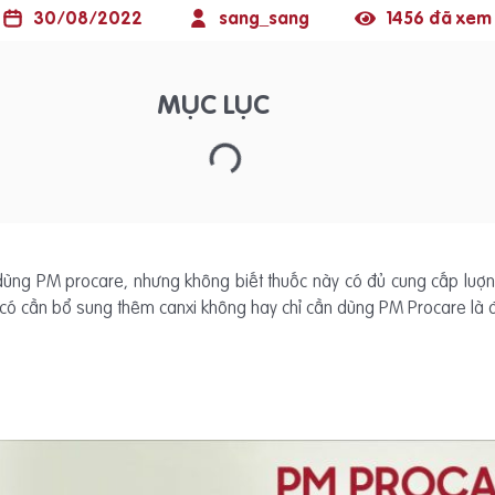
30/08/2022
sang_sang
1456 đã xem
MỤC LỤC
ùng PM procare, nhưng không biết thuốc này có đủ cung cấp luợng 
i có cần bổ sung thêm canxi không hay chỉ cần dùng PM Procare là đ