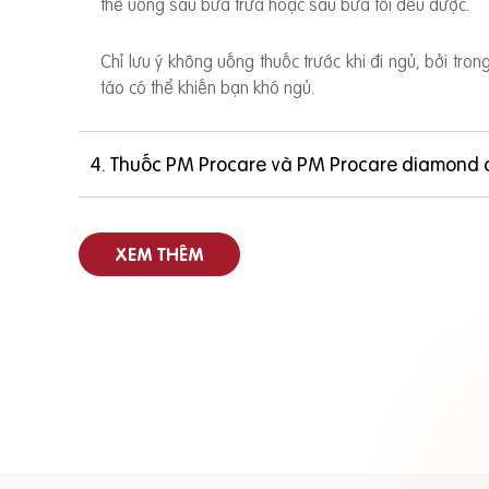
thể uống sau bữa trưa hoặc sau bữa tối đều được.
Chỉ lưu ý không uống thuốc trước khi đi ngủ, bởi tro
táo có thể khiến bạn khó ngủ.
4. Thuốc PM Procare và PM Procare diamond 
XEM THÊM