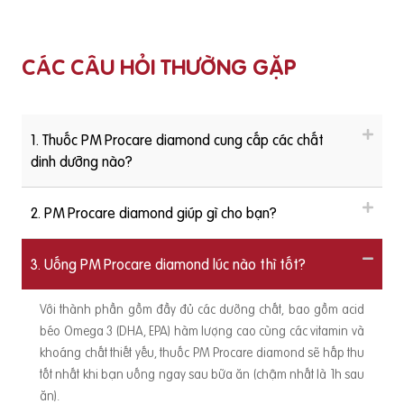
CÁC CÂU HỎI THƯỜNG GẶP
1. Thuốc PM Procare diamond cung cấp các chất
dinh dưỡng nào?
2. PM Procare diamond giúp gì cho bạn?
3. Uống PM Procare diamond lúc nào thì tốt?
Với thành phần gồm đầy đủ các dưỡng chất, bao gồm acid
béo Omega 3 (DHA, EPA) hàm lượng cao cùng các vitamin và
khoáng chất thiết yếu, thuốc PM Procare diamond sẽ hấp thu
tốt nhất khi bạn uống ngay sau bữa ăn (chậm nhất là 1h sau
ăn).