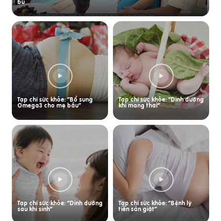
bú
Tạp chí sức khỏe: “Bổ sung
Tạp chí sức khỏe: “Dinh dưỡng
Omega3 cho mẹ bầu”
khi mang thai”
Tạp chí sức khỏe: “Dinh dưỡng
Tạp chí sức khỏe: “Bệnh lý
sau khi sinh”
tiền sản giật”