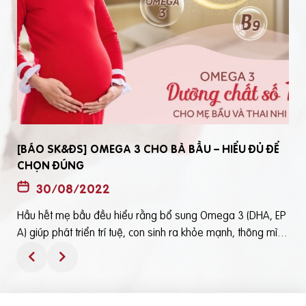
[BÁO SK&ĐS] OMEGA 3 CHO BÀ BẦU – HIỂU ĐỦ ĐỂ
CHỌN ĐÚNG
30/08/2022
Hầu hết mẹ bầu đều hiểu rằng bổ sung Omega 3 (DHA, EP
t
A) giúp phát triển trí tuệ, con sinh ra khỏe mạnh, thông mìn
ô
h. Tuy nhiên, bổ sung Omega 3 bằng cách nào? Chọn loại n
ào để an toàn và đạt hiệu quả tốt thì không phải mẹ bầu nà
o cũng hiểu rõBài viết trên báo Sức Khỏe và Đời Sống mới đ
ây phân tích những điểm quan trọng nhất, theo cách dễ nhậ