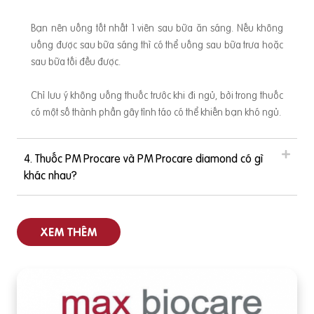
Bạn nên uống tốt nhất 1 viên sau bữa ăn sáng. Nếu không
uống được sau bữa sáng thì có thể uống sau bữa trưa hoặc
sau bữa tối đều được.
Chỉ lưu ý không uống thuốc trước khi đi ngủ, bởi trong thuốc
có một số thành phần gây tỉnh táo có thể khiến bạn khó ngủ.
4. Thuốc PM Procare và PM Procare diamond có gì
khác nhau?
XEM THÊM