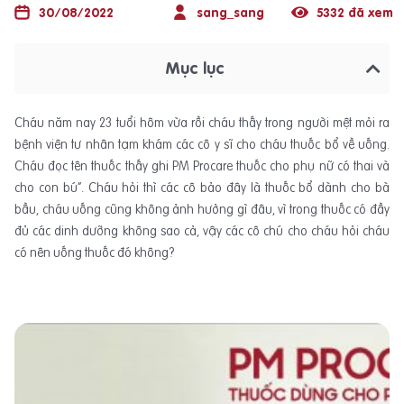
30/08/2022
sang_sang
5332 đã xem
Mục lục
Cháu năm nay 23 tuổi hôm vừa rồi cháu thấy trong người mệt mỏi ra
bệnh viện tư nhân tạm khám các cô y sĩ cho cháu thuốc bổ về uống.
Cháu đọc tên thuốc thấy ghi PM Procare thuốc cho phụ nữ có thai và
cho con bú”. Cháu hỏi thì các cô bảo đây là thuốc bổ dành cho bà
bầu, cháu uống cũng không ảnh hưởng gì đâu, vì trong thuốc có đầy
đủ các dinh dưỡng không sao cả, vậy các cô chú cho cháu hỏi cháu
có nên uống thuốc đó không?