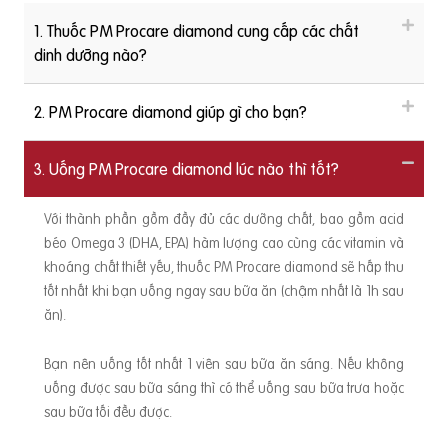
1. Thuốc PM Procare diamond cung cấp các chất
dinh dưỡng nào?
2. PM Procare diamond giúp gì cho bạn?
3. Uống PM Procare diamond lúc nào thì tốt?
Với thành phần gồm đầy đủ các dưỡng chất, bao gồm acid
béo Omega 3 (DHA, EPA) hàm lượng cao cùng các vitamin và
khoáng chất thiết yếu, thuốc PM Procare diamond sẽ hấp thu
tốt nhất khi bạn uống ngay sau bữa ăn (chậm nhất là 1h sau
ăn).
Bạn nên uống tốt nhất 1 viên sau bữa ăn sáng. Nếu không
uống được sau bữa sáng thì có thể uống sau bữa trưa hoặc
sau bữa tối đều được.