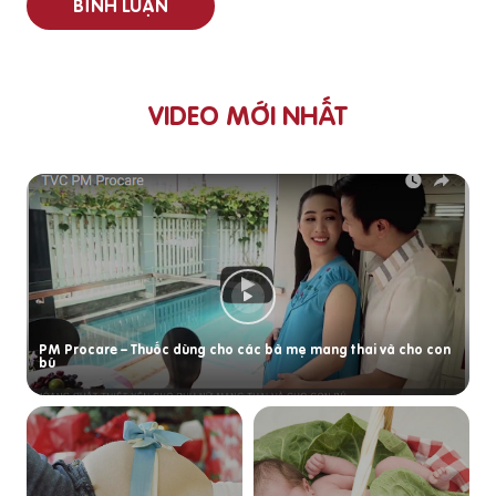
BÌNH LUẬN
VIDEO MỚI NHẤT
PM Procare – Thuốc dùng cho các bà mẹ mang thai và cho con
bú