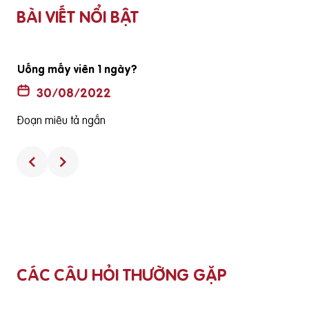
BÀI VIẾT NỔI BẬT
 tuổi đã
Thuốc không có hộp và hướng dẫn sử dụng có ph
hàng thật
30/08/2022
Đoạn miêu tả ngắn
CÁC CÂU HỎI THƯỜNG GẶP