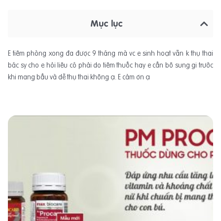
Mục lục
E tiêm phòng xong đa được 9 tháng mà vc e sinh hoạt vẫn k thụ thai
bác sy cho e hỏi liêu có phải do tiêm thuốc hay e cần bô sung gi trước
khi mang bầu và dễ thụ thai không ạ. E cảm ơn ạ