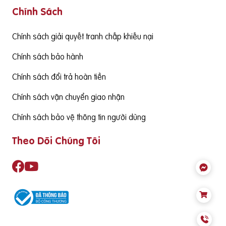
Chính Sách
g cấp hàm lượng DHA cần đạt từ 130mgDHA/ngày trở lên đ
ể đảm bảo cùng thức ăn hàng ngày cung cấp đủ nhu cầu S
ản phẩm cần có nguồn gốc xuất xứ rõ ràng,
Chính sách giải quyết tranh chấp khiếu nại
Chính sách bảo hành
Chính sách đổi trả hoàn tiền
Chính sách vận chuyển giao nhận
Chính sách bảo vệ thông tin người dùng
Theo Dõi Chúng Tôi