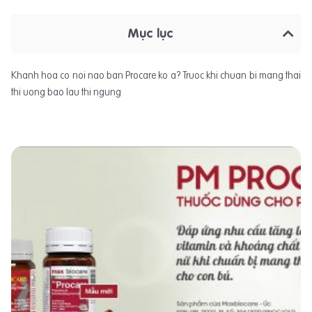
Mục lục
Khanh hoa co noi nao ban Procare ko a? Truoc khi chuan bi mang thai
thi uong bao lau thi ngung