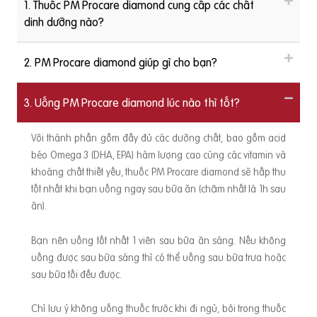
1. Thuốc PM Procare diamond cung cấp các chất
dinh dưỡng nào?
2. PM Procare diamond giúp gì cho bạn?
3. Uống PM Procare diamond lúc nào thì tốt?
Với thành phần gồm đầy đủ các dưỡng chất, bao gồm acid
béo Omega 3 (DHA, EPA) hàm lượng cao cùng các vitamin và
khoáng chất thiết yếu, thuốc PM Procare diamond sẽ hấp thu
tốt nhất khi bạn uống ngay sau bữa ăn (chậm nhất là 1h sau
ăn).
Bạn nên uống tốt nhất 1 viên sau bữa ăn sáng. Nếu không
uống được sau bữa sáng thì có thể uống sau bữa trưa hoặc
sau bữa tối đều được.
Chỉ lưu ý không uống thuốc trước khi đi ngủ, bởi trong thuốc