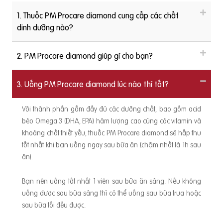
1. Thuốc PM Procare diamond cung cấp các chất
dinh dưỡng nào?
2. PM Procare diamond giúp gì cho bạn?
3. Uống PM Procare diamond lúc nào thì tốt?
Với thành phần gồm đầy đủ các dưỡng chất, bao gồm acid
béo Omega 3 (DHA, EPA) hàm lượng cao cùng các vitamin và
khoáng chất thiết yếu, thuốc PM Procare diamond sẽ hấp thu
tốt nhất khi bạn uống ngay sau bữa ăn (chậm nhất là 1h sau
ăn).
Bạn nên uống tốt nhất 1 viên sau bữa ăn sáng. Nếu không
uống được sau bữa sáng thì có thể uống sau bữa trưa hoặc
sau bữa tối đều được.