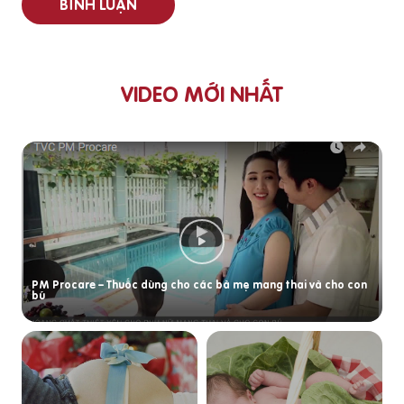
BÌNH LUẬN
VIDEO MỚI NHẤT
PM Procare – Thuốc dùng cho các bà mẹ mang thai và cho con
bú