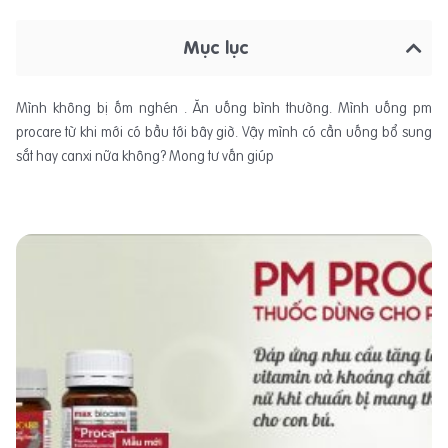
Mục lục
Mình không bị ốm nghén . Ăn uống bình thường. Mình uống pm
procare từ khi mới có bầu tới bây giờ. Vậy mình có cần uống bổ sung
sắt hay canxi nữa không? Mong tư vấn giúp