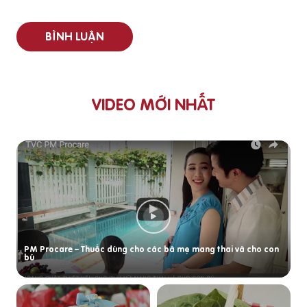
BÌNH LUẬN
VIDEO MỚI NHẤT
PM Procare – Thuốc dùng cho các bà mẹ mang thai và cho con
bú