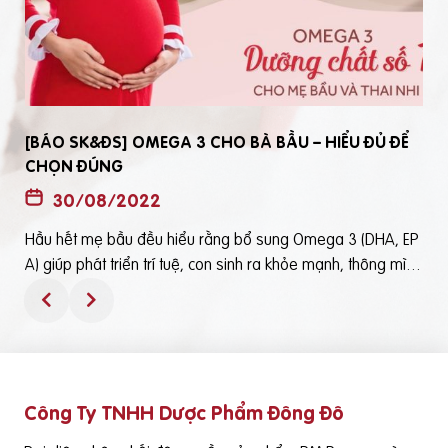
[BÁO SK&ĐS] OMEGA 3 CHO BÀ BẦU – HIỂU ĐỦ ĐỂ
CHỌN ĐÚNG
30/08/2022
Hầu hết mẹ bầu đều hiểu rằng bổ sung Omega 3 (DHA, EP
t
A) giúp phát triển trí tuệ, con sinh ra khỏe mạnh, thông mìn
ô
h. Tuy nhiên, bổ sung Omega 3 bằng cách nào? Chọn loại n
ào để an toàn và đạt hiệu quả tốt thì không phải mẹ bầu nà
o cũng hiểu rõBài viết trên báo Sức Khỏe và Đời Sống mới đ
ây phân tích những điểm quan trọng nhất, theo cách dễ nhậ
n biết nhất giúp mẹ dễ dàng áp dụng và chọn lựa được Om
Công Ty TNHH Dược Phẩm Đông Đô
e
ega 3 (DHA,EPA) tốt - phù hợp với mình.Theo đó, mẹ bầu cầ
n lưu ý những điểm quan trọng sau: Thực phẩm có cung cấ