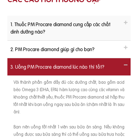
1. Thuốc PM Procare diamond cung cấp các chất
dinh dưỡng nào?
2. PM Procare diamond giúp gì cho bạn?
3. Uống PM Procare diamond lúc nào thì tốt?
Với thành phần gồm đầy đủ các dưỡng chất, bao gồm acid
béo Omega 3 (DHA, EPA) hàm lượng cao cùng các vitamin và
khoáng chất thiết yếu, thuốc PM Procare diamond sẽ hấp thu
tốt nhất khi bạn uống ngay sau bữa ăn (chậm nhất là 1h sau
ăn).
Bạn nên uống tốt nhất 1 viên sau bữa ăn sáng. Nếu không
uống được sau bữa sáng thì có thể uống sau bữa trưa hoặc