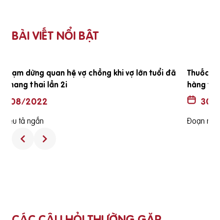
BÀI VIẾT NỔI BẬT
ã
Thuốc không có hộp và hướng dẫn sử dụng có phải là
hàng thật
30/08/2022
Đoạn miêu tả ngắn
CÁC CÂU HỎI THƯỜNG GẶP