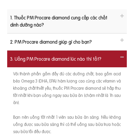
1. Thuốc PM Procare diamond cung cấp các chất
dinh dưỡng nào?
2. PM Procare diamond giúp gì cho bạn?
3. Uống PM Procare diamond lúc nào thì tốt?
Với thành phần gồm đầy đủ các dưỡng chất, bao gồm acid
béo Omega 3 (DHA, EPA) hàm lượng cao cùng các vitamin và
khoáng chất thiết yếu, thuốc PM Procare diamond sẽ hấp thu
tốt nhất khi bạn uống ngay sau bữa ăn (chậm nhất là 1h sau
ăn).
Bạn nên uống tốt nhất 1 viên sau bữa ăn sáng. Nếu không
uống được sau bữa sáng thì có thể uống sau bữa trưa hoặc
sau bữa tối đều được.