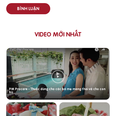
BÌNH LUẬN
VIDEO MỚI NHẤT
PM Procare – Thuốc dùng cho các bà mẹ mang thai và cho con
bú