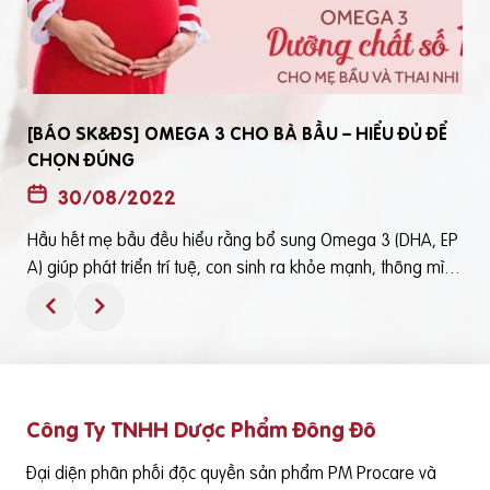
[BÁO SK&ĐS] OMEGA 3 CHO BÀ BẦU – HIỂU ĐỦ ĐỂ
CHỌN ĐÚNG
30/08/2022
Hầu hết mẹ bầu đều hiểu rằng bổ sung Omega 3 (DHA, EP
t
A) giúp phát triển trí tuệ, con sinh ra khỏe mạnh, thông mìn
ô
h. Tuy nhiên, bổ sung Omega 3 bằng cách nào? Chọn loại n
ào để an toàn và đạt hiệu quả tốt thì không phải mẹ bầu nà
o cũng hiểu rõBài viết trên báo Sức Khỏe và Đời Sống mới đ
ây phân tích những điểm quan trọng nhất, theo cách dễ nhậ
n biết nhất giúp mẹ dễ dàng áp dụng và chọn lựa được Om
Công Ty TNHH Dược Phẩm Đông Đô
e
ega 3 (DHA,EPA) tốt - phù hợp với mình.Theo đó, mẹ bầu cầ
n lưu ý những điểm quan trọng sau: Thực phẩm có cung cấ
Đại diện phân phối độc quyền sản phẩm PM Procare và
p Omega 3 (DHA, EPA) là cá nước lạnh như cá hồi, cá ngừ,