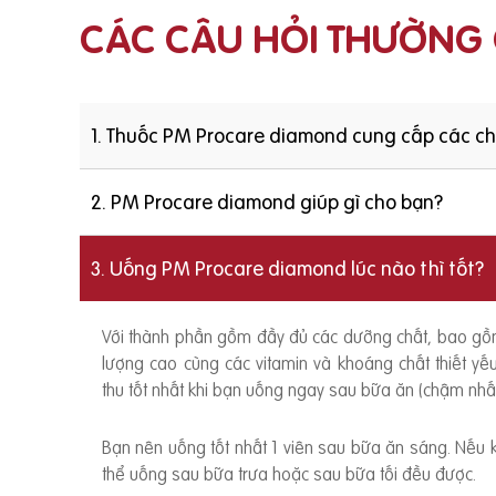
CÁC CÂU HỎI THƯỜNG
1. Thuốc PM Procare diamond cung cấp các c
2. PM Procare diamond giúp gì cho bạn?
3. Uống PM Procare diamond lúc nào thì tốt?
Với thành phần gồm đầy đủ các dưỡng chất, bao g
lượng cao cùng các vitamin và khoáng chất thiết y
thu tốt nhất khi bạn uống ngay sau bữa ăn (chậm nhất
Bạn nên uống tốt nhất 1 viên sau bữa ăn sáng. Nếu
thể uống sau bữa trưa hoặc sau bữa tối đều được.