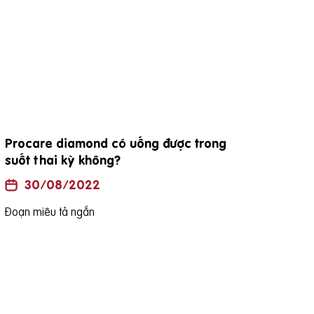
đặc điểm viên thuốc procare diamond
Uốn
là h
30/08/2022
Đoạn miêu tả ngắn
Đoạn