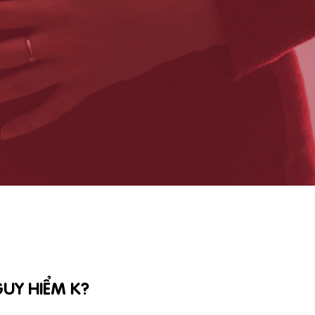
UY HIỂM K?