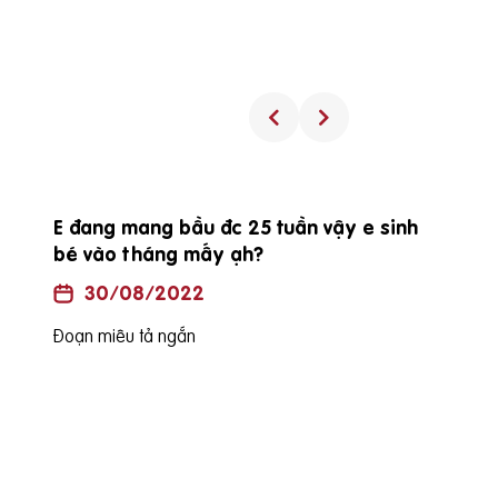
Procare diamond có uống được trong
suốt thai kỳ không?
30/08/2022
Đoạn miêu tả ngắn