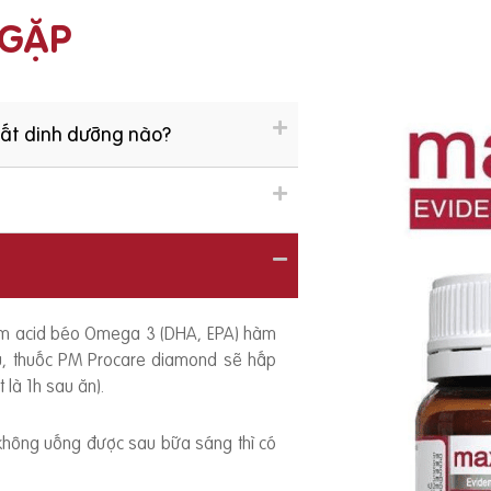
 GẶP
hất dinh dưỡng nào?
ồm acid béo Omega 3 (DHA, EPA) hàm
ếu, thuốc PM Procare diamond sẽ hấp
 là 1h sau ăn).
 không uống được sau bữa sáng thì có