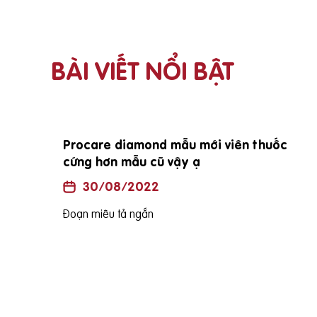
BÀI VIẾT NỔI BẬT
i vợ
E đang mang bầu đc 25 tuần vậy e sinh
bé vào tháng mấy ạh?
30/08/2022
Đoạn miêu tả ngắn