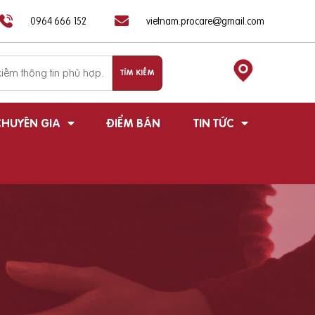
0964 666 152
vietnam.procare@gmail.com
HUYÊN GIA
ĐIỂM BÁN
TIN TỨC