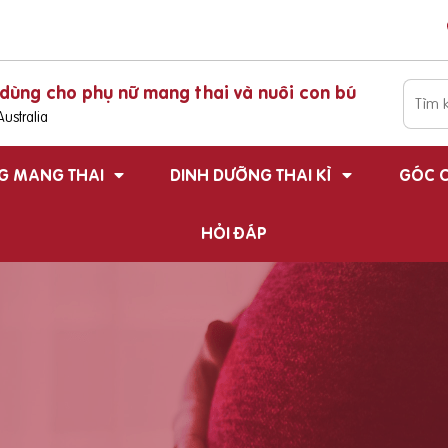
dùng cho phụ nữ mang thai và nuôi con bú
ustralia
G MANG THAI
DINH DƯỠNG THAI KÌ
GÓC C
HỎI ĐÁP