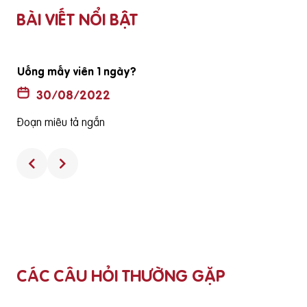
BÀI VIẾT NỔI BẬT
ã
Thuốc không có hộp và hướng dẫn sử dụng có phải là
hàng thật
30/08/2022
Đoạn miêu tả ngắn
CÁC CÂU HỎI THƯỜNG GẶP