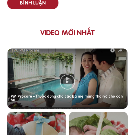
BÌNH LUẬN
VIDEO MỚI NHẤT
PM Procare – Thuốc dùng cho các bà mẹ mang thai và cho con
bú