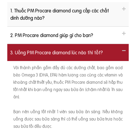
1. Thuốc PM Procare diamond cung cấp các chất
dinh dưỡng nào?
2. PM Procare diamond giúp gì cho bạn?
3. Uống PM Procare diamond lúc nào thì tốt?
Với thành phần gồm đầy đủ các dưỡng chất, bao gồm acid
béo Omega 3 (DHA, EPA) hàm lượng cao cùng các vitamin và
khoáng chất thiết yếu, thuốc PM Procare diamond sẽ hấp thu
tốt nhất khi bạn uống ngay sau bữa ăn (chậm nhất là 1h sau
ăn).
Bạn nên uống tốt nhất 1 viên sau bữa ăn sáng. Nếu không
uống được sau bữa sáng thì có thể uống sau bữa trưa hoặc
sau bữa tối đều được.