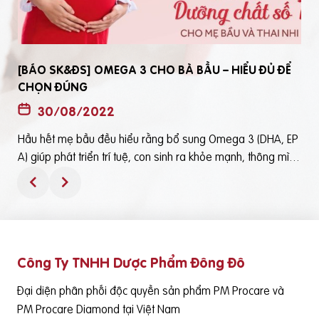
[BÁO SK&ĐS] OMEGA 3 CHO BÀ BẦU – HIỂU ĐỦ ĐỂ
CHỌN ĐÚNG
30/08/2022
Hầu hết mẹ bầu đều hiểu rằng bổ sung Omega 3 (DHA, EP
t
A) giúp phát triển trí tuệ, con sinh ra khỏe mạnh, thông mìn
ô
h. Tuy nhiên, bổ sung Omega 3 bằng cách nào? Chọn loại n
ào để an toàn và đạt hiệu quả tốt thì không phải mẹ bầu nà
o cũng hiểu rõBài viết trên báo Sức Khỏe và Đời Sống mới đ
ây phân tích những điểm quan trọng nhất, theo cách dễ nhậ
n biết nhất giúp mẹ dễ dàng áp dụng và chọn lựa được Om
Công Ty TNHH Dược Phẩm Đông Đô
e
ega 3 (DHA,EPA) tốt - phù hợp với mình.Theo đó, mẹ bầu cầ
n lưu ý những điểm quan trọng sau: Thực phẩm có cung cấ
Đại diện phân phối độc quyền sản phẩm PM Procare và
p Omega 3 (DHA, EPA) là cá nước lạnh như cá hồi, cá ngừ,
PM Procare Diamond tại Việt Nam
cá mòi, cá cơm, cá trích… Tuy nhiên, vì nhiều nguyên nhân k