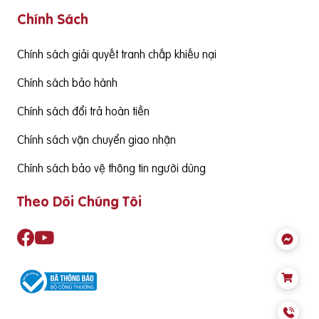
Chính Sách
g cấp hàm lượng DHA cần đạt từ 130mgDHA/ngày trở lên đ
ể đảm bảo cùng thức ăn hàng ngày cung cấp đủ nhu cầu S
ản phẩm cần có nguồn gốc xuất xứ rõ ràng,
Chính sách giải quyết tranh chấp khiếu nại
Chính sách bảo hành
Chính sách đổi trả hoàn tiền
Chính sách vận chuyển giao nhận
Chính sách bảo vệ thông tin người dùng
Theo Dõi Chúng Tôi