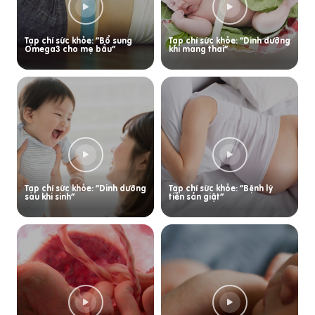
Tạp chí sức khỏe: “Bổ sung
Tạp chí sức khỏe: “Dinh dưỡng
Omega3 cho mẹ bầu”
khi mang thai”
Tạp chí sức khỏe: “Dinh dưỡng
Tạp chí sức khỏe: “Bệnh lý
sau khi sinh”
tiền sản giật”