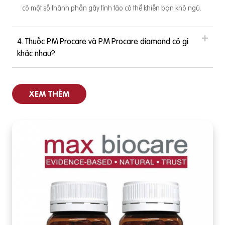
có một số thành phần gây tỉnh táo có thể khiến bạn khó ngủ.
4. Thuốc PM Procare và PM Procare diamond có gì
khác nhau?
XEM THÊM