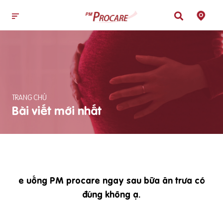
TRANG CHỦ
Bài viết mới nhất
e uống PM procare ngay sau bữa ăn trưa có
đúng không ạ.