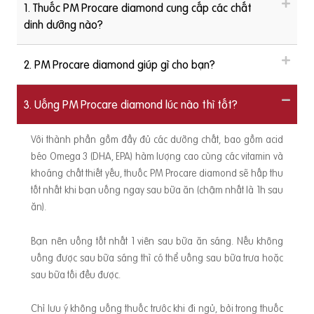
1. Thuốc PM Procare diamond cung cấp các chất
dinh dưỡng nào?
2. PM Procare diamond giúp gì cho bạn?
3. Uống PM Procare diamond lúc nào thì tốt?
Với thành phần gồm đầy đủ các dưỡng chất, bao gồm acid
béo Omega 3 (DHA, EPA) hàm lượng cao cùng các vitamin và
khoáng chất thiết yếu, thuốc PM Procare diamond sẽ hấp thu
tốt nhất khi bạn uống ngay sau bữa ăn (chậm nhất là 1h sau
ăn).
Bạn nên uống tốt nhất 1 viên sau bữa ăn sáng. Nếu không
uống được sau bữa sáng thì có thể uống sau bữa trưa hoặc
sau bữa tối đều được.
Chỉ lưu ý không uống thuốc trước khi đi ngủ, bởi trong thuốc