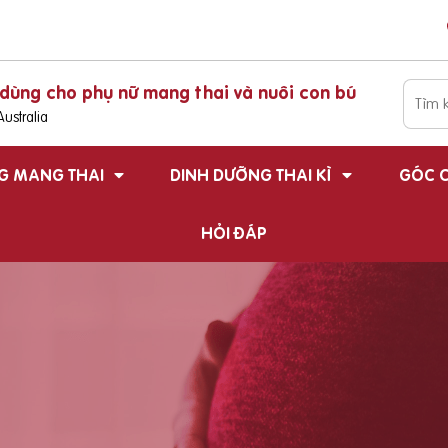
dùng cho phụ nữ mang thai và nuôi con bú
ustralia
G MANG THAI
DINH DƯỠNG THAI KÌ
GÓC C
HỎI ĐÁP