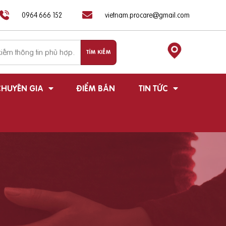
0964 666 152
vietnam.procare@gmail.com
HUYÊN GIA
ĐIỂM BÁN
TIN TỨC