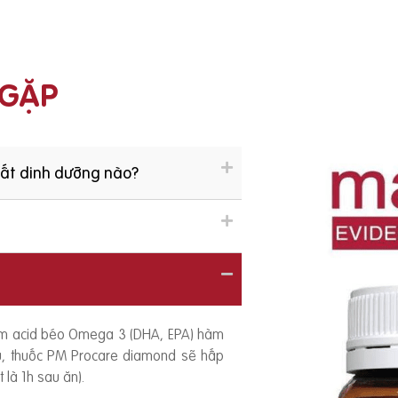
 GẶP
hất dinh dưỡng nào?
ồm acid béo Omega 3 (DHA, EPA) hàm
ếu, thuốc PM Procare diamond sẽ hấp
 là 1h sau ăn).