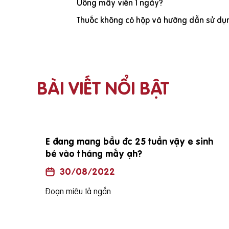
Uống mấy viên 1 ngày?
Thuốc không có hộp và hướng dẫn sử dụn
BÀI VIẾT NỔI BẬT
i vợ
E đang mang bầu đc 25 tuần vậy e sinh
bé vào tháng mấy ạh?
30/08/2022
Đoạn miêu tả ngắn