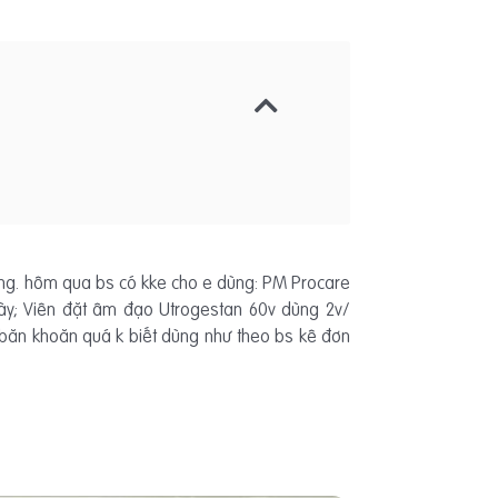
trưng. hôm qua bs có kke cho e dùng: PM Procare
gày; Viên đặt âm đạo Utrogestan 60v dùng 2v/
e băn khoăn quá k biết dùng như theo bs kê đơn