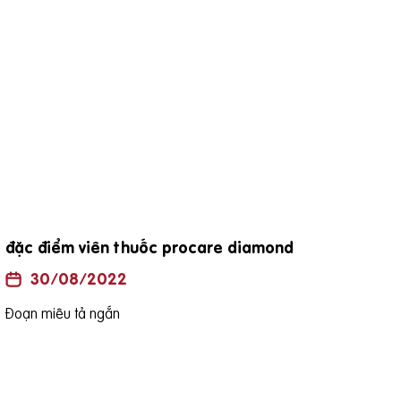
đặc điểm viên thuốc procare diamond
Uốn
là h
30/08/2022
Đoạn miêu tả ngắn
Đoạn