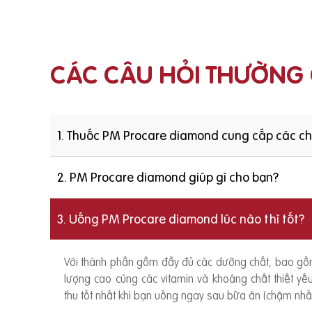
CÁC CÂU HỎI THƯỜNG
1. Thuốc PM Procare diamond cung cấp các c
2. PM Procare diamond giúp gì cho bạn?
3. Uống PM Procare diamond lúc nào thì tốt?
Với thành phần gồm đầy đủ các dưỡng chất, bao g
lượng cao cùng các vitamin và khoáng chất thiết y
thu tốt nhất khi bạn uống ngay sau bữa ăn (chậm nhất