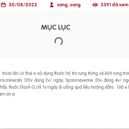
30/08/2022
sang_sang
3391 đã xem
MỤC LỤC
. trươc khi có thai e sử dụng thuôc hô trơ rụng trứng và kích rụng 
mins;minerals 120v dùng 2v/ ngày; Spasmaverine 20v dùng 4v/ n
thấy thuôc Elasti-Q chỉ 1v/ngày (k uống quá liều hướng dẫn) . Giờ 
cảm ơn ạ