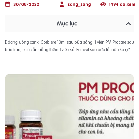
30/08/2022
sang_sang
1494 đã xem
Mục lục
E đang uống canxi Corbiere 10ml sau bữa sáng, 1 viên PM Procare sau
bữa trưa, e có cần uống thêm 1 viên sắt Ferrovit sau bữa tối nữa ko ạ?