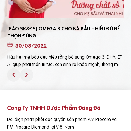
[BÁO SK&ĐS] OMEGA 3 CHO BÀ BẦU – HIỂU ĐỦ ĐỂ
CHỌN ĐÚNG
30/08/2022
Hầu hết mẹ bầu đều hiểu rằng bổ sung Omega 3 (DHA, EP
t
A) giúp phát triển trí tuệ, con sinh ra khỏe mạnh, thông mìn
ô
h. Tuy nhiên, bổ sung Omega 3 bằng cách nào? Chọn loại n
ào để an toàn và đạt hiệu quả tốt thì không phải mẹ bầu nà
o cũng hiểu rõBài viết trên báo Sức Khỏe và Đời Sống mới đ
ây phân tích những điểm quan trọng nhất, theo cách dễ nhậ
n biết nhất giúp mẹ dễ dàng áp dụng và chọn lựa được Om
Công Ty TNHH Dược Phẩm Đông Đô
e
ega 3 (DHA,EPA) tốt - phù hợp với mình.Theo đó, mẹ bầu cầ
n lưu ý những điểm quan trọng sau: Thực phẩm có cung cấ
Đại diện phân phối độc quyền sản phẩm PM Procare và
p Omega 3 (DHA, EPA) là cá nước lạnh như cá hồi, cá ngừ,
PM Procare Diamond tại Việt Nam
cá mòi, cá cơm, cá trích… Tuy nhiên, vì nhiều nguyên nhân k