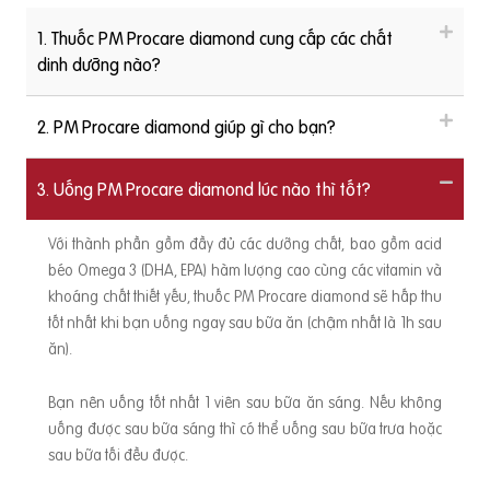
1. Thuốc PM Procare diamond cung cấp các chất
dinh dưỡng nào?
2. PM Procare diamond giúp gì cho bạn?
3. Uống PM Procare diamond lúc nào thì tốt?
Với thành phần gồm đầy đủ các dưỡng chất, bao gồm acid
béo Omega 3 (DHA, EPA) hàm lượng cao cùng các vitamin và
khoáng chất thiết yếu, thuốc PM Procare diamond sẽ hấp thu
tốt nhất khi bạn uống ngay sau bữa ăn (chậm nhất là 1h sau
ăn).
Bạn nên uống tốt nhất 1 viên sau bữa ăn sáng. Nếu không
uống được sau bữa sáng thì có thể uống sau bữa trưa hoặc
sau bữa tối đều được.