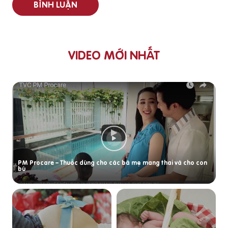
BÌNH LUẬN
VIDEO MỚI NHẤT
PM Procare – Thuốc dùng cho các bà mẹ mang thai và cho con
bú