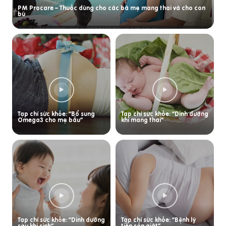
PM Procare – Thuốc dùng cho các bà mẹ mang thai và cho con
bú
Tạp chí sức khỏe: “Bổ sung
Tạp chí sức khỏe: “Dinh dưỡng
Omega3 cho mẹ bầu”
khi mang thai”
Tạp chí sức khỏe: “Dinh dưỡng
Tạp chí sức khỏe: “Bệnh lý
sau khi sinh”
tiền sản giật”