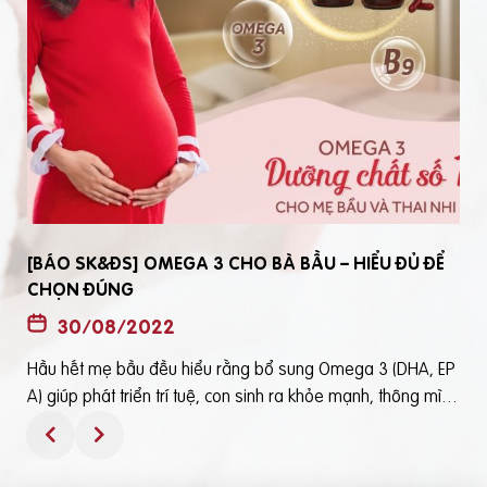
[BÁO SK&ĐS] OMEGA 3 CHO BÀ BẦU – HIỂU ĐỦ ĐỂ
CHỌN ĐÚNG
30/08/2022
Hầu hết mẹ bầu đều hiểu rằng bổ sung Omega 3 (DHA, EP
t
A) giúp phát triển trí tuệ, con sinh ra khỏe mạnh, thông mìn
ô
h. Tuy nhiên, bổ sung Omega 3 bằng cách nào? Chọn loại n
ào để an toàn và đạt hiệu quả tốt thì không phải mẹ bầu nà
o cũng hiểu rõBài viết trên báo Sức Khỏe và Đời Sống mới đ