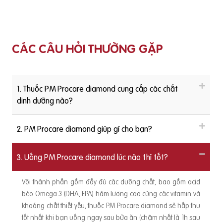
CÁC CÂU HỎI THƯỜNG GẶP
1. Thuốc PM Procare diamond cung cấp các chất
dinh dưỡng nào?
2. PM Procare diamond giúp gì cho bạn?
3. Uống PM Procare diamond lúc nào thì tốt?
Với thành phần gồm đầy đủ các dưỡng chất, bao gồm acid
béo Omega 3 (DHA, EPA) hàm lượng cao cùng các vitamin và
khoáng chất thiết yếu, thuốc PM Procare diamond sẽ hấp thu
tốt nhất khi bạn uống ngay sau bữa ăn (chậm nhất là 1h sau