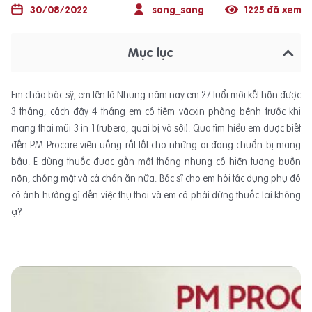
30/08/2022
sang_sang
1225 đã xem
Mục lục
Em chào bác sỹ, em tên là Nhung năm nay em 27 tuổi mới kết hôn được
3 tháng, cách đây 4 tháng em có tiêm văcxin phòng bệnh trước khi
mang thai mũi 3 in 1 (rubera, quai bị và sởi). Qua tìm hiểu em được biết
đến PM Procare viên uống rất tốt cho những ai đang chuẩn bị mang
bầu. E dùng thuốc được gần một tháng nhưng có hiện tượng buồn
nôn, chóng mặt và cả chán ăn nữa. Bác sĩ cho em hỏi tác dụng phụ đó
có ảnh hưởng gì đến việc thụ thai và em có phải dừng thuốc lại không
ạ?