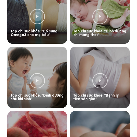
Tạp chí sức khỏe: “Bổ sung
Tạp chí sức khỏe: “Dinh dưỡng
Omega3 cho mẹ bầu”
khi mang thai”
Tạp chí sức khỏe: “Dinh dưỡng
Tạp chí sức khỏe: “Bệnh lý
sau khi sinh”
tiền sản giật”