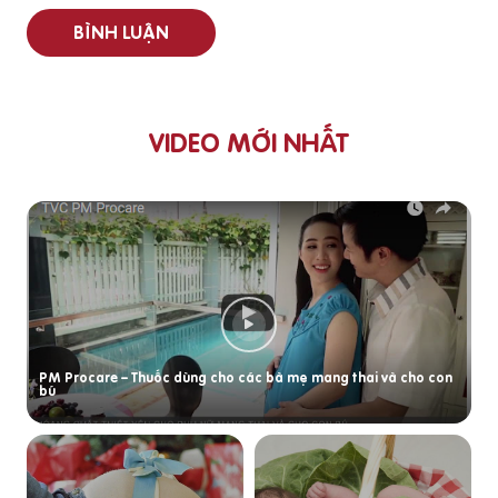
BÌNH LUẬN
VIDEO MỚI NHẤT
PM Procare – Thuốc dùng cho các bà mẹ mang thai và cho con
bú