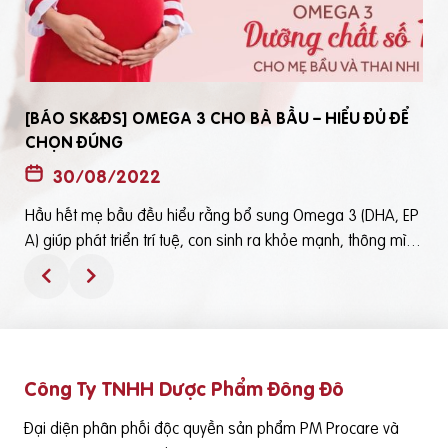
[BÁO SK&ĐS] OMEGA 3 CHO BÀ BẦU – HIỂU ĐỦ ĐỂ
CHỌN ĐÚNG
30/08/2022
Hầu hết mẹ bầu đều hiểu rằng bổ sung Omega 3 (DHA, EP
t
A) giúp phát triển trí tuệ, con sinh ra khỏe mạnh, thông mìn
ô
h. Tuy nhiên, bổ sung Omega 3 bằng cách nào? Chọn loại n
ào để an toàn và đạt hiệu quả tốt thì không phải mẹ bầu nà
o cũng hiểu rõBài viết trên báo Sức Khỏe và Đời Sống mới đ
ây phân tích những điểm quan trọng nhất, theo cách dễ nhậ
n biết nhất giúp mẹ dễ dàng áp dụng và chọn lựa được Om
Công Ty TNHH Dược Phẩm Đông Đô
e
ega 3 (DHA,EPA) tốt - phù hợp với mình.Theo đó, mẹ bầu cầ
n lưu ý những điểm quan trọng sau: Thực phẩm có cung cấ
Đại diện phân phối độc quyền sản phẩm PM Procare và
p Omega 3 (DHA, EPA) là cá nước lạnh như cá hồi, cá ngừ,