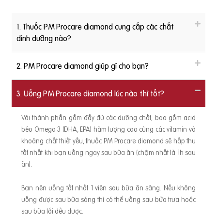
1. Thuốc PM Procare diamond cung cấp các chất
dinh dưỡng nào?
2. PM Procare diamond giúp gì cho bạn?
3. Uống PM Procare diamond lúc nào thì tốt?
Với thành phần gồm đầy đủ các dưỡng chất, bao gồm acid
béo Omega 3 (DHA, EPA) hàm lượng cao cùng các vitamin và
khoáng chất thiết yếu, thuốc PM Procare diamond sẽ hấp thu
tốt nhất khi bạn uống ngay sau bữa ăn (chậm nhất là 1h sau
ăn).
Bạn nên uống tốt nhất 1 viên sau bữa ăn sáng. Nếu không
uống được sau bữa sáng thì có thể uống sau bữa trưa hoặc
sau bữa tối đều được.