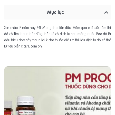
Mục lục
Xin chào. E năm nay 24t. Mang thai lần đầu. Hôm qua e đi siêu âm thì
đã có Tim thai n bác sĩ lại bảo là có dịch tụ sau màng nuôi. Bảo đó là
dấu hiệu doạ sảy thai n lại k cho thuốc điều trị thì liệu dịch tụ đó có thể
tự tiêu biến k ạ? E cảm ơn