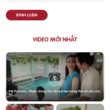
BÌNH LUẬN
VIDEO MỚI NHẤT
PM Procare – Thuốc dùng cho các bà mẹ mang thai và cho con
bú