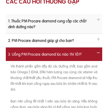
CÁC CÂU HỎI THƯỜNG GẶP
1. Thuốc PM Procare diamond cung cấp các chất
dinh dưỡng nào?
2. PM Procare diamond giúp gì cho bạn?
3. Uống PM Procare diamond lúc nào thì tốt?
Với thành phần gồm đầy đủ các dưỡng chất, bao gồm acid
béo Omega 3 (DHA, EPA) hàm lượng cao cùng các vitamin và
khoáng chất thiết yếu, thuốc PM Procare diamond sẽ hấp thu
tốt nhất khi bạn uống ngay sau bữa ăn (chậm nhất là 1h sau
ăn).
Bạn nên uống tốt nhất 1 viên sau bữa ăn sáng. Nếu không
uống được sau bữa sáng thì có thể uống sau bữa trưa hoặc