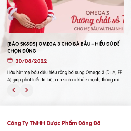
[BÁO SK&ĐS] OMEGA 3 CHO BÀ BẦU – HIỂU ĐỦ ĐỂ
CHỌN ĐÚNG
30/08/2022
Hầu hết mẹ bầu đều hiểu rằng bổ sung Omega 3 (DHA, EP
t
A) giúp phát triển trí tuệ, con sinh ra khỏe mạnh, thông mìn
ô
h. Tuy nhiên, bổ sung Omega 3 bằng cách nào? Chọn loại n
ào để an toàn và đạt hiệu quả tốt thì không phải mẹ bầu nà
o cũng hiểu rõBài viết trên báo Sức Khỏe và Đời Sống mới đ
ây phân tích những điểm quan trọng nhất, theo cách dễ nhậ
n biết nhất giúp mẹ dễ dàng áp dụng và chọn lựa được Om
Công Ty TNHH Dược Phẩm Đông Đô
e
ega 3 (DHA,EPA) tốt - phù hợp với mình.Theo đó, mẹ bầu cầ
n lưu ý những điểm quan trọng sau: Thực phẩm có cung cấ