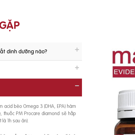
 GẶP
hất dinh dưỡng nào?
ồm acid béo Omega 3 (DHA, EPA) hàm
ếu, thuốc PM Procare diamond sẽ hấp
 là 1h sau ăn).