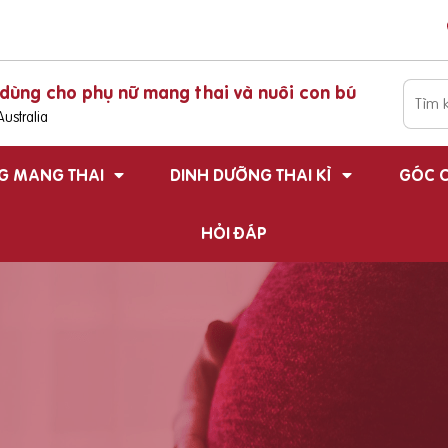
dùng cho phụ nữ mang thai và nuôi con bú
ustralia
G MANG THAI
DINH DƯỠNG THAI KÌ
GÓC C
HỎI ĐÁP