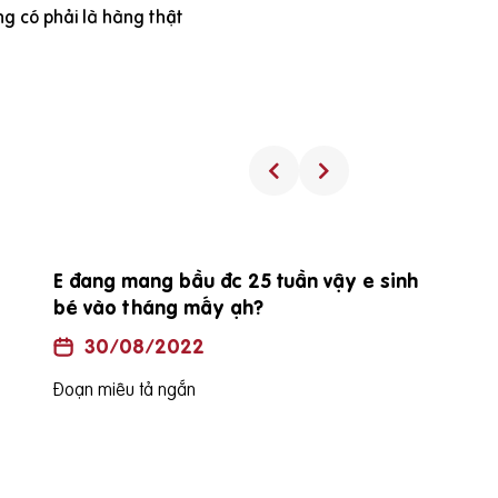
g có phải là hàng thật
E đang mang bầu đc 25 tuần vậy e sinh
bé vào tháng mấy ạh?
30/08/2022
Đoạn miêu tả ngắn