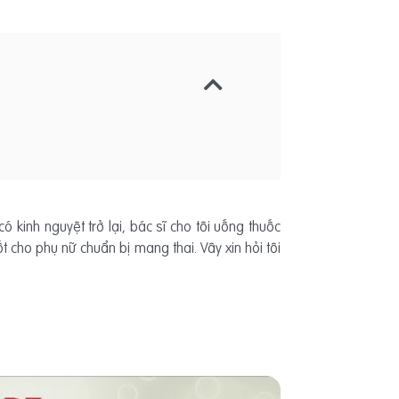
có kinh nguyệt trở lại, bác sĩ cho tôi uống thuốc
 cho phụ nữ chuẩn bị mang thai. Vây xin hỏi tôi