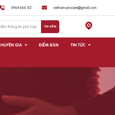
0964 666 152
vietnam.procare@gmail.com
HUYÊN GIA
ĐIỂM BÁN
TIN TỨC