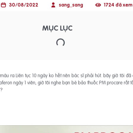
30/08/2022
sang_sang
1724 đã xem
MỤC LỤC
, máu ra Liên tục 10 ngày ko hết nên bác sĩ phải hút. bây giờ tôi đã 
eron ngày 1 viên, giờ tôi nghe bạn bè bảo thuốc PM procare rất tốt
ạ?