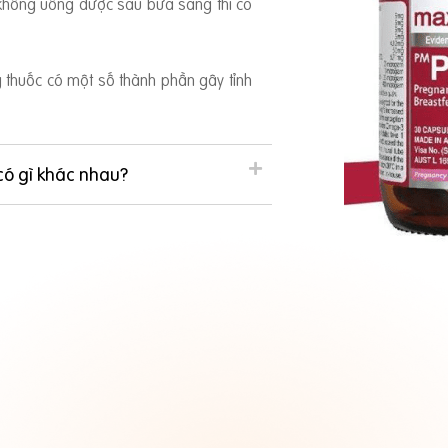
 không uống được sau bữa sáng thì có
ng thuốc có một số thành phần gây tỉnh
có gì khác nhau?