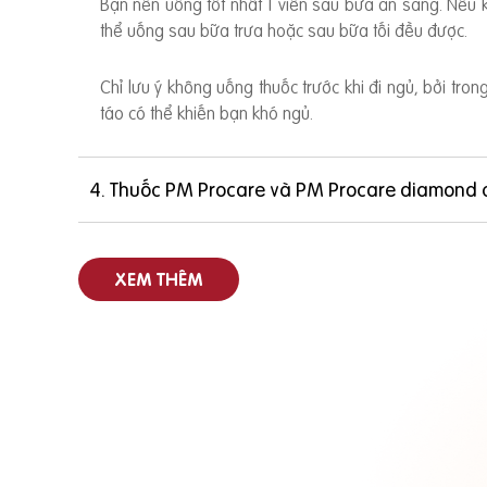
Bạn nên uống tốt nhất 1 viên sau bữa ăn sáng. Nếu
thể uống sau bữa trưa hoặc sau bữa tối đều được.
Chỉ lưu ý không uống thuốc trước khi đi ngủ, bởi tro
táo có thể khiến bạn khó ngủ.
4. Thuốc PM Procare và PM Procare diamond 
XEM THÊM