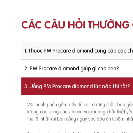
CÁC CÂU HỎI THƯỜNG
1. Thuốc PM Procare diamond cung cấp các c
2. PM Procare diamond giúp gì cho bạn?
3. Uống PM Procare diamond lúc nào thì tốt?
Với thành phần gồm đầy đủ các dưỡng chất, bao g
lượng cao cùng các vitamin và khoáng chất thiết y
thu tốt nhất khi bạn uống ngay sau bữa ăn (chậm nhất