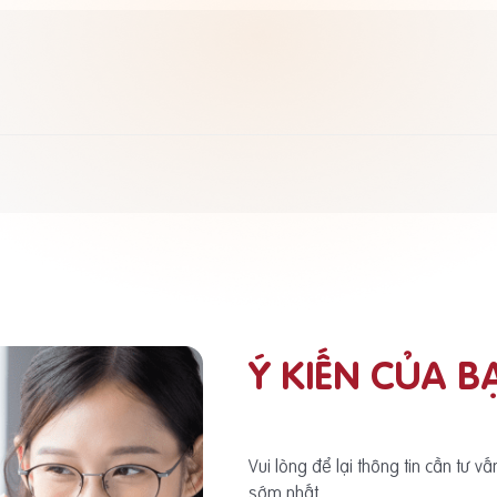
Ý KIẾN CỦA B
Vui lòng để lại thông tin cần tư v
sớm nhất