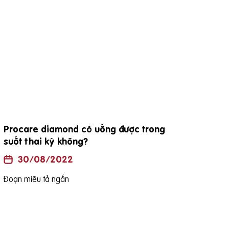
Procare diamond có uống được trong
đặc
suốt thai kỳ không?
30/08/2022
Đoạn
Đoạn miêu tả ngắn