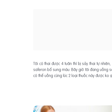
Tôi có thai được 4 tuân thì bị sảy thai tự nhiên
saferon bổ sung máu. Bây giờ tôi đang uống saf
có thể uống cùng lúc 2 loại thuốc này được ko 