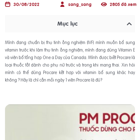
30/08/2022
sang_sang
2805 đã xem
Mục lục
Mình đang chuẩn bị thụ tinh ống nghiệm (IVF) mình muốn bổ sung
vitamin trước khi làm thụ tinh ống nghiệm, mình đang dùng Vitamin E
và viên bổ tổng hợp One a Day của Canada. Mình được biết Procare là
loại thuốc tốt dành cho phụ nữ trước và trong khi mang thai. Xin hỏi
mình có thể dùng Procare kết hợp với vitamin bổ sung khác hay
không ? Hãy là chỉ cần mỗi ngày 1 viên Procare là đủ?