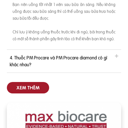
Bạn nên uống tốt nhất 1 viên sau bữa ăn sáng. Nếu không
uống được sau bữa sáng thì có thể uống sau bữa trưa hoặc
sau bữa tối đều được.
Chỉ lưu ý không uống thuốc trước khi đi ngủ, bởi trong thuốc
có một số thành phần gây tỉnh táo có thể khiến bạn khó ngủ.
4. Thuốc PM Procare và PM Procare diamond có gì
khác nhau?
XEM THÊM