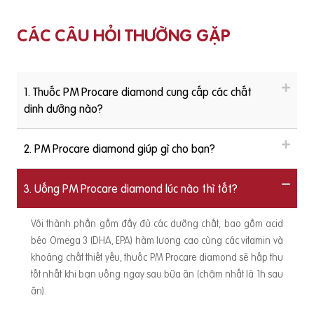
CÁC CÂU HỎI THƯỜNG GẶP
1. Thuốc PM Procare diamond cung cấp các chất
dinh dưỡng nào?
2. PM Procare diamond giúp gì cho bạn?
3. Uống PM Procare diamond lúc nào thì tốt?
Với thành phần gồm đầy đủ các dưỡng chất, bao gồm acid
béo Omega 3 (DHA, EPA) hàm lượng cao cùng các vitamin và
khoáng chất thiết yếu, thuốc PM Procare diamond sẽ hấp thu
tốt nhất khi bạn uống ngay sau bữa ăn (chậm nhất là 1h sau
ăn).