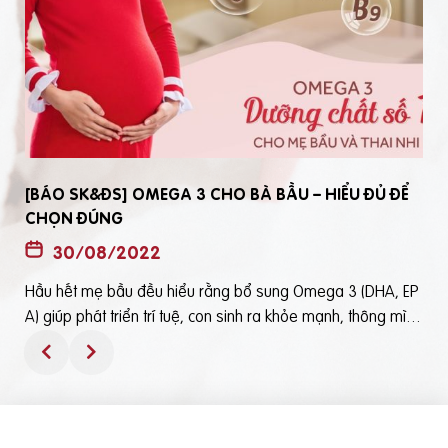
[BÁO SK&ĐS] OMEGA 3 CHO BÀ BẦU – HIỂU ĐỦ ĐỂ
CHỌN ĐÚNG
30/08/2022
Hầu hết mẹ bầu đều hiểu rằng bổ sung Omega 3 (DHA, EP
t
A) giúp phát triển trí tuệ, con sinh ra khỏe mạnh, thông mìn
ô
h. Tuy nhiên, bổ sung Omega 3 bằng cách nào? Chọn loại n
ào để an toàn và đạt hiệu quả tốt thì không phải mẹ bầu nà
o cũng hiểu rõBài viết trên báo Sức Khỏe và Đời Sống mới đ
ây phân tích những điểm quan trọng nhất, theo cách dễ nhậ
n biết nhất giúp mẹ dễ dàng áp dụng và chọn lựa được Om