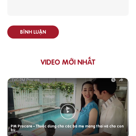
BÌNH LUẬN
VIDEO MỚI NHẤT
PM Procare – Thuốc dùng cho các bà mẹ mang thai và cho con
bú